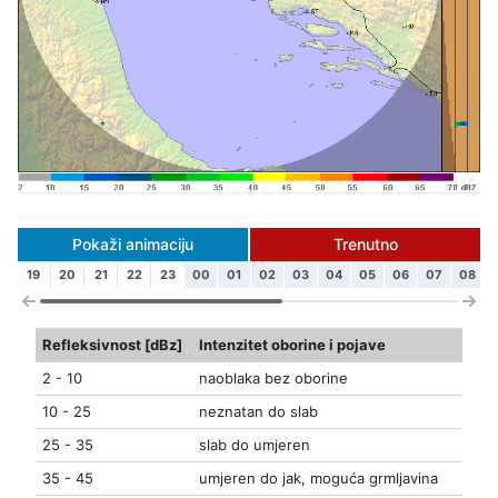
Pokaži animaciju
Trenutno
19
20
21
22
23
00
01
02
03
04
05
06
07
08
Refleksivnost [dBz]
Intenzitet oborine i pojave
2 - 10
naoblaka bez oborine
10 - 25
neznatan do slab
25 - 35
slab do umjeren
35 - 45
umjeren do jak, moguća grmljavina