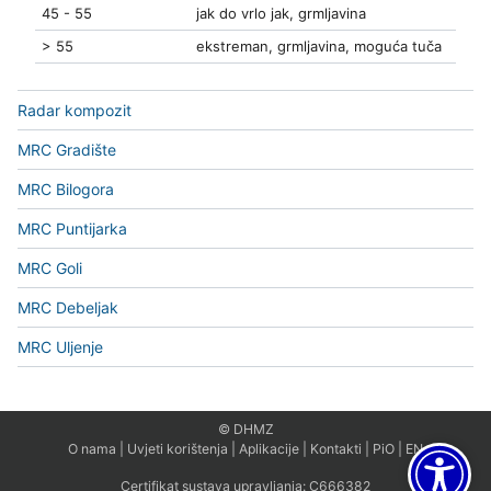
45 - 55
jak do vrlo jak, grmljavina
> 55
ekstreman, grmljavina, moguća tuča
Radar kompozit
MRC Gradište
MRC Bilogora
MRC Puntijarka
MRC Goli
MRC Debeljak
MRC Uljenje
© DHMZ
O nama
|
Uvjeti korištenja
|
Aplikacije
|
Kontakti
|
PiO
|
EN
Certifikat sustava upravljanja:
C666382