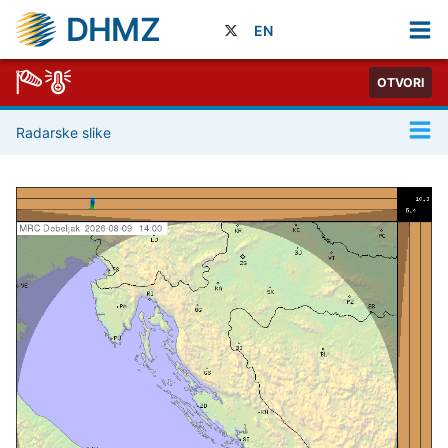
DHMZ
EN
OTVORI
Radarske slike