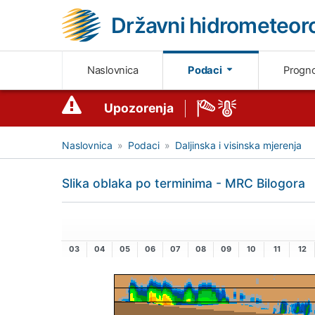
Državni hidrometeoro
Naslovnica
Podaci
Progn
Upozorenja
Naslovnica
Podaci
Daljinska i visinska mjerenja
Slika oblaka po terminima - MRC Bilogora
03
04
05
06
07
08
09
10
11
12