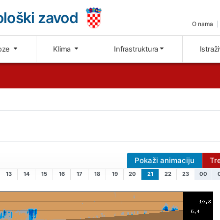
loški zavod
O nama
oze
Klima
Infrastruktura
Istraž
Pokaži animaciju
Tr
13
14
15
16
17
18
19
20
21
22
23
00