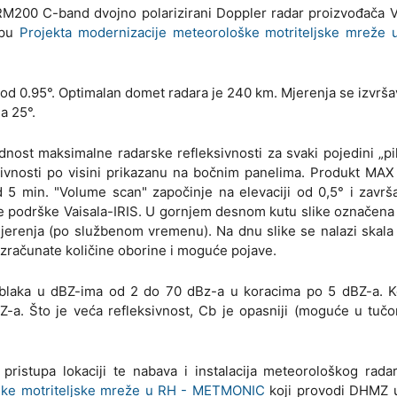
RM200 C-band dvojno polarizirani Doppler radar proizvođača V
opu
Projekta modernizacije meteorološke motriteljske mreže u
u od 0.95°. Optimalan domet radara je 240 km. Mjerenja se izvrša
a 25°.
ednost maksimalne radarske refleksivnosti za svaki pojedini „pik
sivnosti po visini prikazanu na bočnim panelima. Produkt MAX 
d 5 min. "Volume scan" započinje na elevaciji od 0,5° i završ
 podrške Vaisala-IRIS. U gornjem desnom kutu slike označena j
erenja (po službenom vremenu). Na dnu slike se nalazi skala 
a izračunate količine oborine i moguće pojave.
i oblaka u dBZ-ima od 2 do 70 dBz-a u koracima po 5 dBZ-a. 
Z-a. Što je veća refleksivnost, Cb je opasniji (moguće u tučon
 pristupa lokaciji te nabava i instalacija meteorološkog ra
oške motriteljske mreže u RH - METMONIC
koji provodi DHMZ 