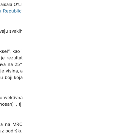
aisala OYJ.
 Republici
vaju svakih
sel“, kao i
je rezultat
ava na 25°.
e visina, a
u boji koja
Konvektivna
osan) , tj.
dara na MRC
uz podršku