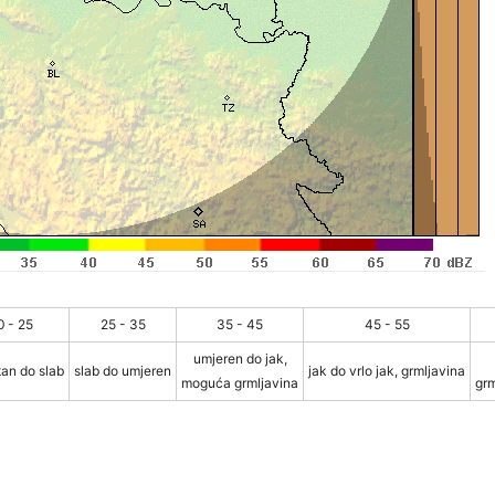
0 - 25
25 - 35
35 - 45
45 - 55
umjeren do jak,
an do slab
slab do umjeren
jak do vrlo jak, grmljavina
moguća grmljavina
grm