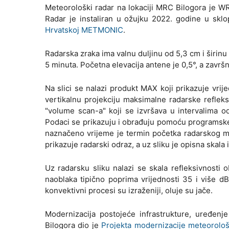
Meteorološki radar na lokaciji MRC Bilogora je W
Radar je instaliran u ožujku 2022. godine u skl
Hrvatskoj METMONIC
.
Radarska zraka ima valnu duljinu od 5,3 cm i širin
5 minuta. Početna elevacija antene je 0,5°, a završn
Na slici se nalazi produkt MAX koji prikazuje vrij
vertikalnu projekciju maksimalne radarske reflek
"volume scan-a" koji se izvršava u intervalima o
Podaci se prikazuju i obrađuju pomoću programske
naznačeno vrijeme je termin početka radarskog mj
prikazuje radarski odraz, a uz sliku je opisna skal
Uz radarsku sliku nalazi se skala refleksivnost
naoblaka tipično poprima vrijednosti 35 i više dB
konvektivni procesi su izraženiji, oluje su jače.
Modernizacija postojeće infrastrukture, uređenje
Bilogora dio je
Projekta modernizacije meteorol