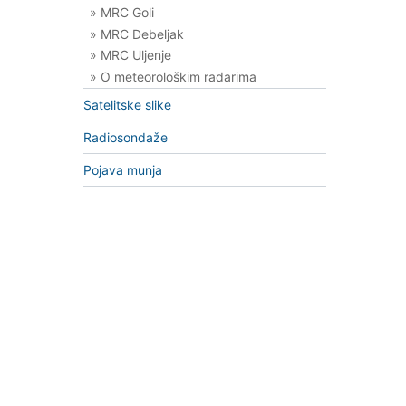
» MRC Goli
» MRC Debeljak
» MRC Uljenje
» O meteorološkim radarima
Satelitske slike
Radiosondaže
Pojava munja