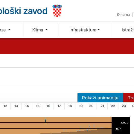
loški zavod
O nama
oze
Klima
Infrastruktura
Istraž
Pokaži animaciju
Tr
12
13
14
15
16
17
18
19
20
21
22
23