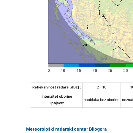
Refleksivnost radara [dBz]
:
2 - 10
1
Intenzitet oborine
naoblaka bez oborine
neznat
i pojave:
Meteorološki radarski centar Bilogora