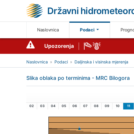
Državni hidrometeoro
Naslovnica
Podaci
Progn
Upozorenja
Naslovnica
Podaci
Daljinska i visinska mjerenja
Slika oblaka po terminima - MRC Bilogora
02
03
04
05
06
07
08
09
10
11