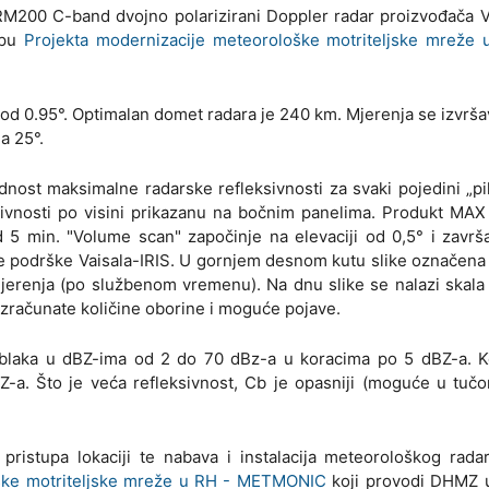
RM200 C-band dvojno polarizirani Doppler radar proizvođača V
opu
Projekta modernizacije meteorološke motriteljske mreže u
u od 0.95°. Optimalan domet radara je 240 km. Mjerenja se izvrša
a 25°.
ednost maksimalne radarske refleksivnosti za svaki pojedini „pik
sivnosti po visini prikazanu na bočnim panelima. Produkt MAX 
d 5 min. "Volume scan" započinje na elevaciji od 0,5° i završ
 podrške Vaisala-IRIS. U gornjem desnom kutu slike označena j
erenja (po službenom vremenu). Na dnu slike se nalazi skala 
a izračunate količine oborine i moguće pojave.
i oblaka u dBZ-ima od 2 do 70 dBz-a u koracima po 5 dBZ-a. 
Z-a. Što je veća refleksivnost, Cb je opasniji (moguće u tučon
 pristupa lokaciji te nabava i instalacija meteorološkog ra
oške motriteljske mreže u RH - METMONIC
koji provodi DHMZ 