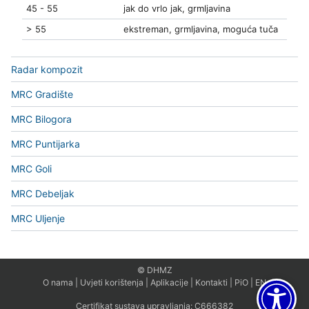
45 - 55
jak do vrlo jak, grmljavina
> 55
ekstreman, grmljavina, moguća tuča
Radar kompozit
MRC Gradište
MRC Bilogora
MRC Puntijarka
MRC Goli
MRC Debeljak
MRC Uljenje
© DHMZ
O nama
|
Uvjeti korištenja
|
Aplikacije
|
Kontakti
|
PiO
|
EN
Certifikat sustava upravljanja:
C666382