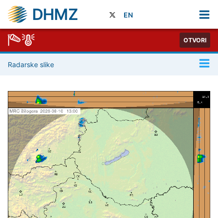
DHMZ
EN
OTVORI
Radarske slike