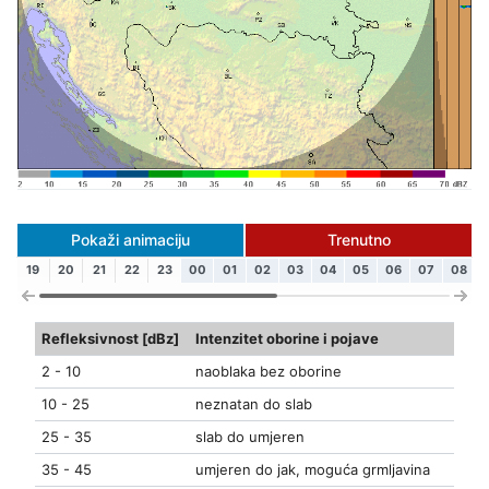
Pokaži animaciju
Trenutno
19
20
21
22
23
00
01
02
03
04
05
06
07
08
Refleksivnost [dBz]
Intenzitet oborine i pojave
2 - 10
naoblaka bez oborine
10 - 25
neznatan do slab
25 - 35
slab do umjeren
35 - 45
umjeren do jak, moguća grmljavina