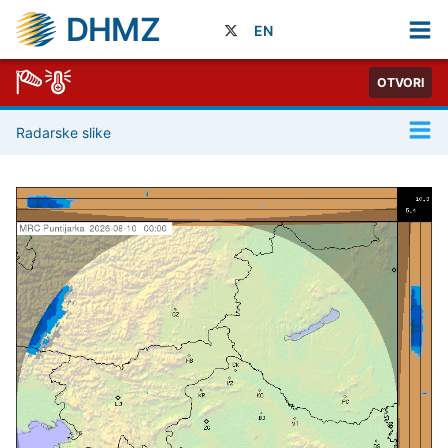
DHMZ
EN
OTVORI
Radarske slike