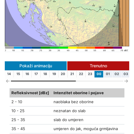
Pokaži animaciju
Trenutno
14
15
16
17
18
19
20
21
22
23
00
01
02
03
Refleksivnost [dBz]
Intenzitet oborine i pojave
2 - 10
naoblaka bez oborine
10 - 25
neznatan do slab
25 - 35
slab do umjeren
35 - 45
umjeren do jak, moguća grmljavina