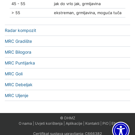
45 - 55
jak do vrlo jak, grmljavina
> 55
ekstreman, grmljavina, moguća tuča
Radar kompozit
MRC Gradište
MRC Bilogora
MRC Puntijarka
MRC Goli
MRC Debeljak
MRC Uljenje
© DHMZ
O nama
|
Uvjeti korištenja
|
Aplikacije
|
Kontakti
|
PiO
|
EN
Certifikat sustava upravljanja:
C666382