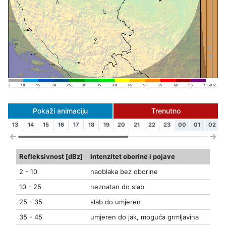
Pokaži animaciju
Trenutno
13
14
15
16
17
18
19
20
21
22
23
00
01
02
Refleksivnost [dBz]
Intenzitet oborine i pojave
2 - 10
naoblaka bez oborine
10 - 25
neznatan do slab
25 - 35
slab do umjeren
35 - 45
umjeren do jak, moguća grmljavina