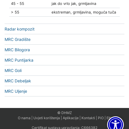
45 - 55
jak do vrlo jak, grmljavina
> 55
ekstreman, grmljavina, moguća tuča
Radar kompozit
MRC Gradište
MRC Bilogora
MRC Puntijarka
MRC Goli
MRC Debeljak
MRC Uljenje
© DHMZ
O nama
|
Uvjeti korištenja
|
Aplikacije
|
Kontakti
|
PiO
|
EN
Certifikat sustava upravljanja:
C666382