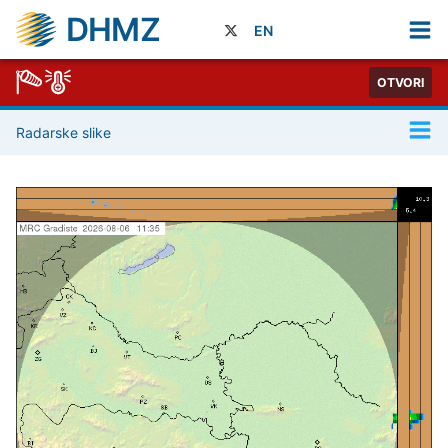
DHMZ
EN
OTVORI
Radarske slike