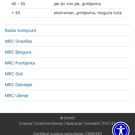
45 - 55
jak do vrlo jak, grmljavina
> 55
ekstreman, grmljavina, moguća tuča
Radar kompozit
MRC Gradište
MRC Bilogora
MRC Puntijarka
MRC Goli
MRC Debeljak
MRC Uljenje
© DHMZ
O nama
|
Uvjeti korištenja
|
Aplikacije
|
Kontakti
|
PiO
|
EN
Certifikat sustava upravljanja:
C666382