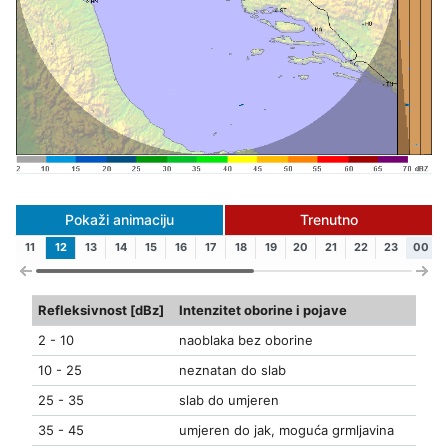
Pokaži animaciju
Trenutno
11
12
13
14
15
16
17
18
19
20
21
22
23
00
Refleksivnost [dBz]
Intenzitet oborine i pojave
2 - 10
naoblaka bez oborine
10 - 25
neznatan do slab
25 - 35
slab do umjeren
35 - 45
umjeren do jak, moguća grmljavina