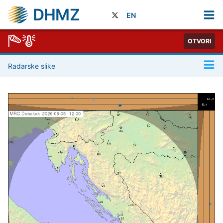
DHMZ
EN
OTVORI
Radarske slike