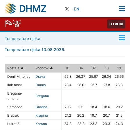
DHMZ
EN
OTVORI
Temperature rijeka
Temperature rijeka 10.08.2026.
Postaja
Vodotok
01
04
07
10
13
Donji Miholjac
Drava
26.8
26.37
25.97
26.04
26.66
Ilok most
Dunav
28.4
28.0
26.7
27.8
28.3
Bregana-
Bregana
remont
Samobor
Gradna
20.2
19.1
18.4
18.6
20.2
Bračak
Krapina
21.2
20.2
19.7
20.7
21.5
Luketići
Korana
24.3
23.8
23.3
23.3
24.3