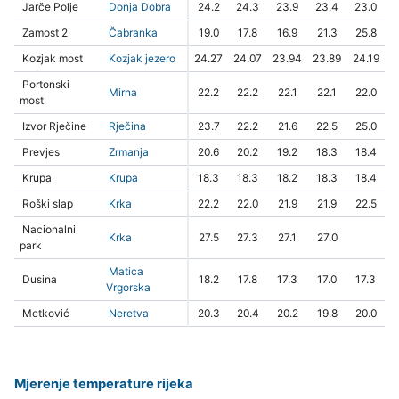
Jarče Polje
Donja Dobra
24.2
24.3
23.9
23.4
23.0
Zamost 2
Čabranka
19.0
17.8
16.9
21.3
25.8
Kozjak most
Kozjak jezero
24.27
24.07
23.94
23.89
24.19
Portonski
Mirna
22.2
22.2
22.1
22.1
22.0
most
Izvor Rječine
Rječina
23.7
22.2
21.6
22.5
25.0
Prevjes
Zrmanja
20.6
20.2
19.2
18.3
18.4
Krupa
Krupa
18.3
18.3
18.2
18.3
18.4
Roški slap
Krka
22.2
22.0
21.9
21.9
22.5
Nacionalni
Krka
27.5
27.3
27.1
27.0
park
Matica
Dusina
18.2
17.8
17.3
17.0
17.3
Vrgorska
Metković
Neretva
20.3
20.4
20.2
19.8
20.0
Mjerenje temperature rijeka