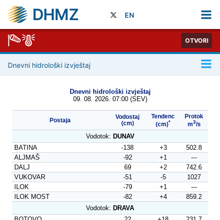
DHMZ
EN
OTVORI
Dnevni hidrološki izvještaj