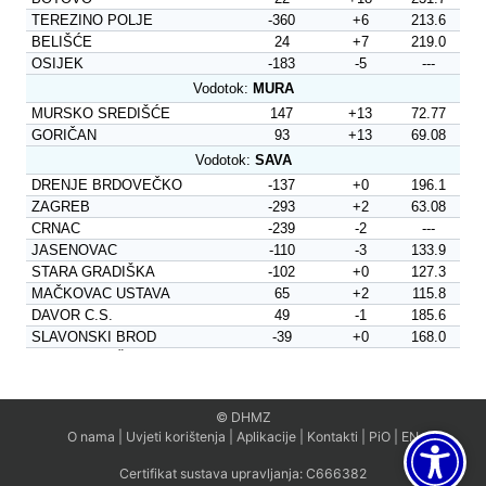
© DHMZ
O nama
|
Uvjeti korištenja
|
Aplikacije
|
Kontakti
|
PiO
|
EN
Certifikat sustava upravljanja:
C666382