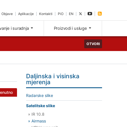
Objave
Aplikacije
Kontakti
PiO
EN
ivanje i suradnja
Proizvodi i usluge
OTVORI
Daljinska i visinska
mjerenja
renutno
Radarske slike
Satelitske slike
» IR 10.8
» Airmass