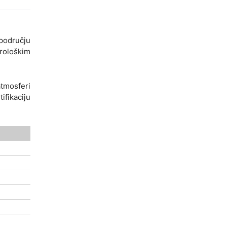
odručju
orološkim
atmosferi
ifikaciju