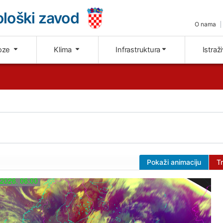
loški zavod
O nama
oze
Klima
Infrastruktura
Istraž
Pokaži animaciju
T