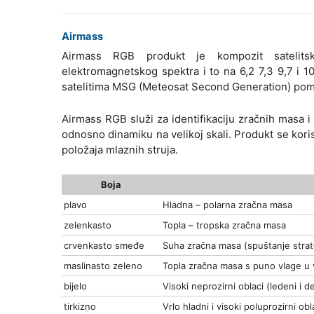
Airmass
Airmass RGB produkt je kompozit satelitsk
elektromagnetskog spektra i to na 6,2 7,3 9,7 i 
satelitima MSG (Meteosat Second Generation) pom
Airmass RGB služi za identifikaciju zračnih masa i
odnosno dinamiku na velikoj skali. Produkt se korist
položaja mlaznih struja.
Boja
plavo
Hladna – polarna zračna masa
zelenkasto
Topla – tropska zračna masa
crvenkasto smeđe
Suha zračna masa (spuštanje strato
maslinasto zeleno
Topla zračna masa s puno vlage u 
bijelo
Visoki neprozirni oblaci (ledeni i de
tirkizno
Vrlo hladni i visoki poluprozirni obla