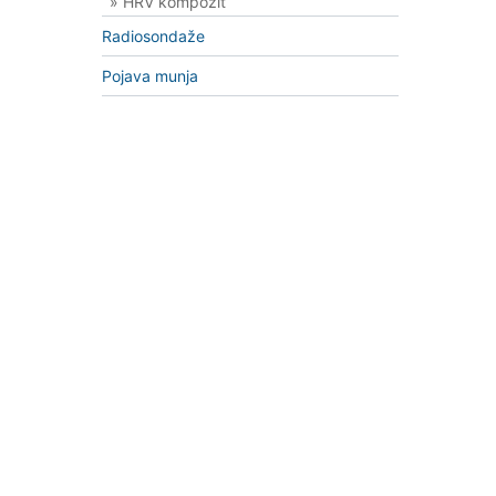
» HRV kompozit
Radiosondaže
Pojava munja