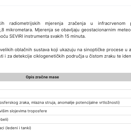
ih radiometrijskih mjerenja zračenja u infracrvenom p
10,8 mikrometara. Mjerenja se obavljaju geostacionarnim mete
oću SEVIRI instrumenta svakih 15 minuta.
 velikih oblačnih sustava koji ukazuju na sinoptičke procese u 
i i za detekcije ciklogenetičkih područja u čistom zraku te ident
Opis zračne mase
sferskog zraka, mlazna struja, anomalije potencijalne vrtložnosti)
višim slojevima troposfere
beli)
ci (ledeni i tanki)