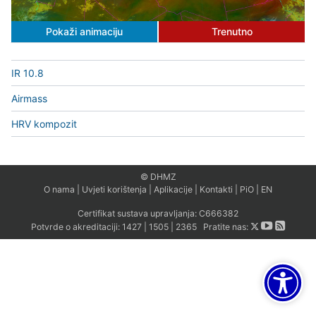
Pokaži animaciju
Trenutno
IR 10.8
Airmass
HRV kompozit
© DHMZ
O nama
|
Uvjeti korištenja
|
Aplikacije
|
Kontakti
|
PiO
|
EN
Certifikat sustava upravljanja:
C666382
Potvrde o akreditaciji:
1427
|
1505
|
2365
Pratite nas: