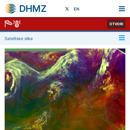
DHMZ
EN
OTVORI
Satelitske slike