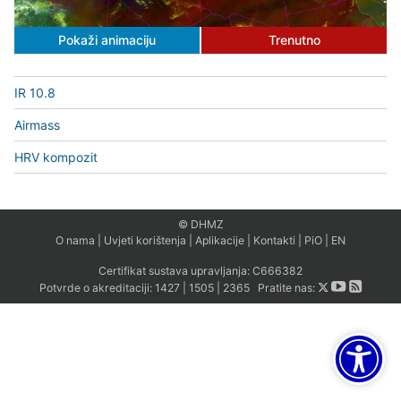
Pokaži animaciju
Trenutno
IR 10.8
Airmass
HRV kompozit
© DHMZ
O nama
|
Uvjeti korištenja
|
Aplikacije
|
Kontakti
|
PiO
|
EN
Certifikat sustava upravljanja:
C666382
Potvrde o akreditaciji:
1427
|
1505
|
2365
Pratite nas: