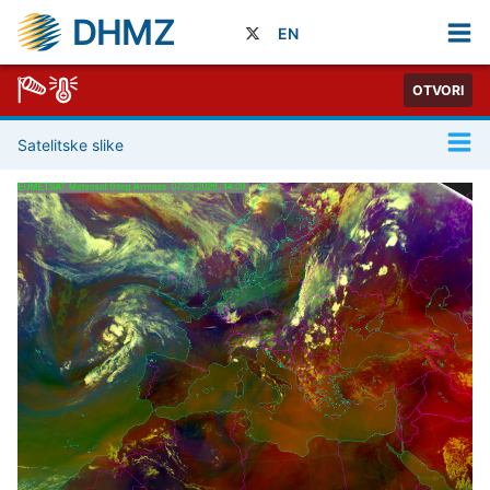
DHMZ
EN
OTVORI
Satelitske slike