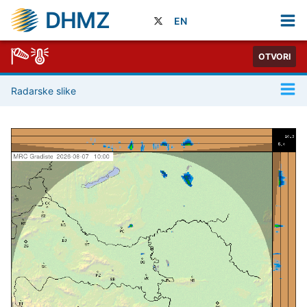
DHMZ
EN
OTVORI
Radarske slike