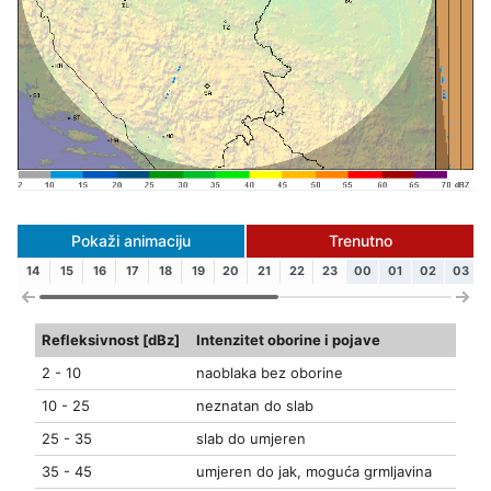
Pokaži animaciju
Trenutno
14
15
16
17
18
19
20
21
22
23
00
01
02
03
Refleksivnost [dBz]
Intenzitet oborine i pojave
2 - 10
naoblaka bez oborine
10 - 25
neznatan do slab
25 - 35
slab do umjeren
35 - 45
umjeren do jak, moguća grmljavina