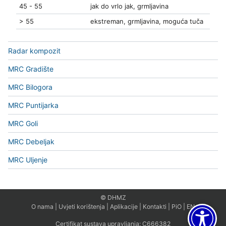
45 - 55
jak do vrlo jak, grmljavina
> 55
ekstreman, grmljavina, moguća tuča
Radar kompozit
MRC Gradište
MRC Bilogora
MRC Puntijarka
MRC Goli
MRC Debeljak
MRC Uljenje
© DHMZ
O nama
|
Uvjeti korištenja
|
Aplikacije
|
Kontakti
|
PiO
|
EN
Certifikat sustava upravljanja:
C666382