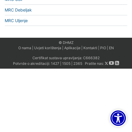
MRC Debeljak
MRC Uljenje
© DHMZ
O nama
|
Uvjeti korištenja
|
Aplikacije
|
Kontakti
|
PiO
|
EN
Certifikat sustava upravljanja:
C666382
Potvrde o akreditaciji:
1427
|
1505
|
2365
Pratite nas: