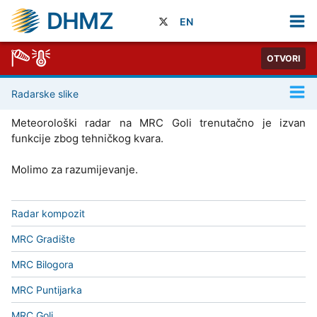
DHMZ
EN
OTVORI
Radarske slike
Meteorološki radar na MRC Goli trenutačno je izvan
funkcije zbog tehničkog kvara.
Molimo za razumijevanje.
Radar kompozit
MRC Gradište
MRC Bilogora
MRC Puntijarka
MRC Goli