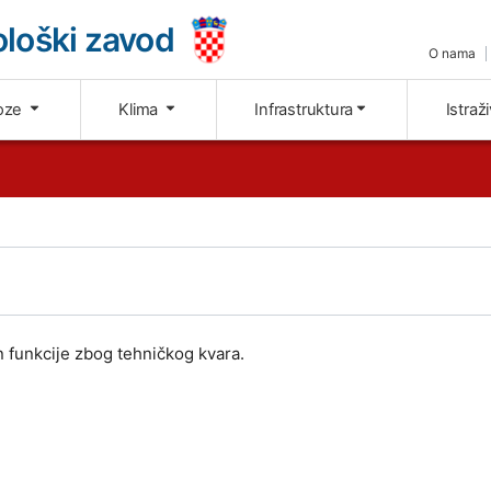
loški zavod
O nama
oze
Klima
Infrastruktura
Istraž
 funkcije zbog tehničkog kvara.