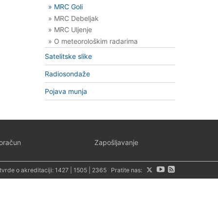
» MRC Goli
» MRC Debeljak
» MRC Uljenje
» O meteorološkim radarima
Satelitske slike
Radiosondaže
Pojava munja
oračun
Zapošljavanje
tvrde o akreditaciji:
1427
|
1505
|
2365
Pratite nas: