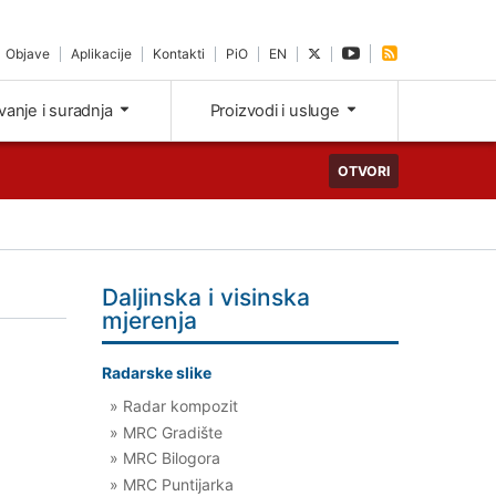
Objave
Aplikacije
Kontakti
PiO
EN
ivanje i suradnja
Proizvodi i usluge
OTVORI
Daljinska i visinska
mjerenja
Radarske slike
» Radar kompozit
» MRC Gradište
» MRC Bilogora
» MRC Puntijarka