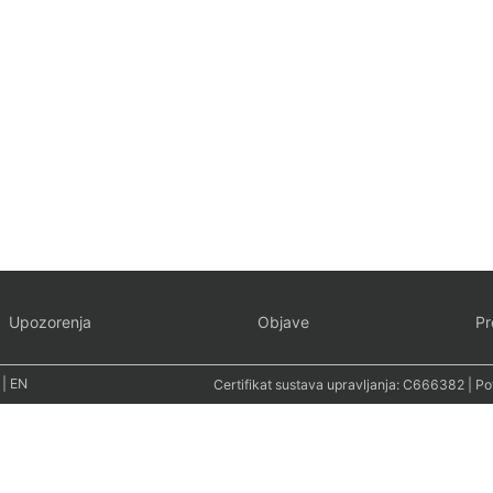
Upozorenja
Objave
Pr
|
EN
Certifikat sustava upravljanja:
C666382
| Po