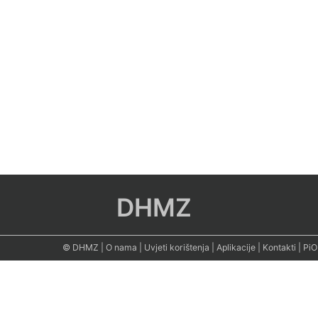
DHMZ
© DHMZ
|
O nama
|
Uvjeti korištenja
|
Aplikacije
|
Kontakti
|
PiO