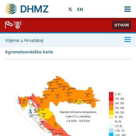
DHMZ
EN
OTVORI
Vrijeme u Hrvatskoj
Agrometeorološke karte