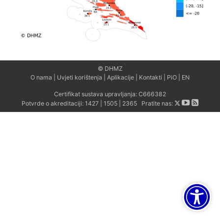
© DHMZ
O nama
|
Uvjeti korištenja
|
Aplikacije
|
Kontakti
|
PiO
|
EN
Certifikat sustava upravljanja:
C666382
Potvrde o akreditaciji:
1427
|
1505
|
2365
Pratite nas: