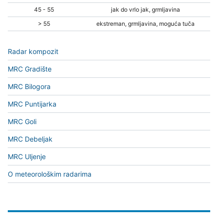
45 - 55
jak do vrlo jak, grmljavina
> 55
ekstreman, grmljavina, moguća tuča
Radar kompozit
MRC Gradište
MRC Bilogora
MRC Puntijarka
MRC Goli
MRC Debeljak
MRC Uljenje
O meteorološkim radarima