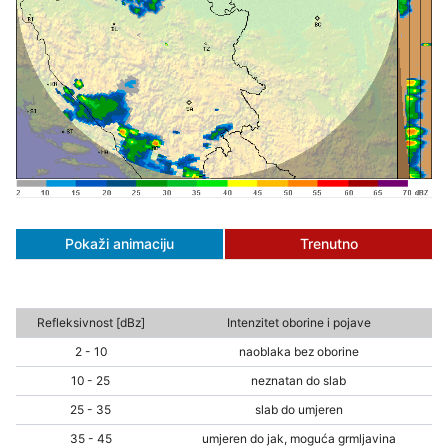
Pokaži animaciju
Trenutno
Refleksivnost [dBz]
Intenzitet oborine i pojave
2 - 10
naoblaka bez oborine
10 - 25
neznatan do slab
25 - 35
slab do umjeren
35 - 45
umjeren do jak, moguća grmljavina