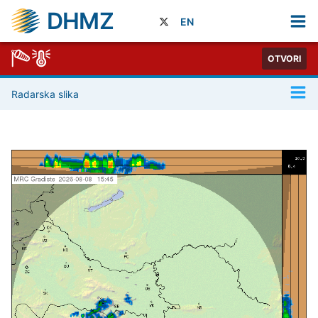
DHMZ
EN
OTVORI
Radarska slika