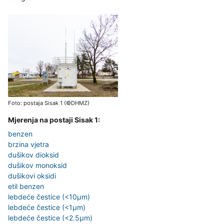
Foto: postaja Sisak 1 (©DHMZ)
Mjerenja na postaji Sisak 1:
benzen
brzina vjetra
dušikov dioksid
dušikov monoksid
dušikovi oksidi
etil benzen
lebdeće čestice (<10µm)
lebdeće čestice (<1µm)
lebdeće čestice (<2.5µm)