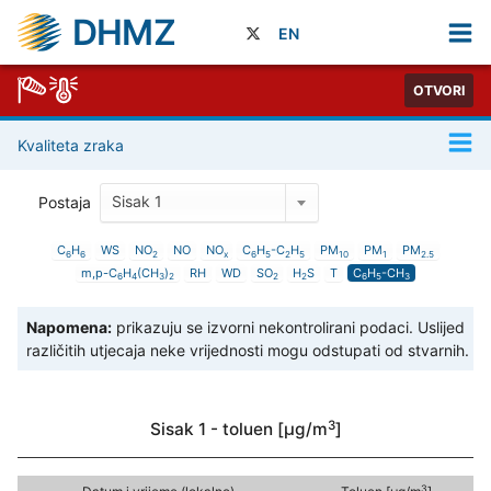
DHMZ
EN
OTVORI
Kvaliteta zraka
Sisak 1
Postaja
C
H
WS
NO
NO
NO
C
H
-C
H
PM
PM
PM
6
6
2
x
6
5
2
5
1
0
1
2
.
5
m,p-C
H
(CH
)
RH
WD
SO
H
S
T
C
H
-CH
6
4
3
2
2
2
6
5
3
Napomena:
prikazuju se izvorni nekontrolirani podaci. Uslijed
različitih utjecaja neke vrijednosti mogu odstupati od stvarnih.
3
Sisak 1 - toluen [µg/m
]
3