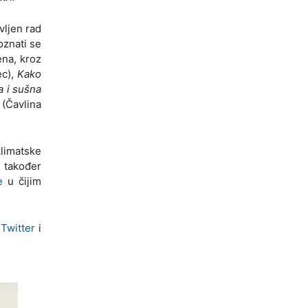
vljen rad
oznati se
ena, kroz
ec),
Kako
a i sušna
(Čavlina
klimatske
a također
e
u čijim
a
Twitter
i