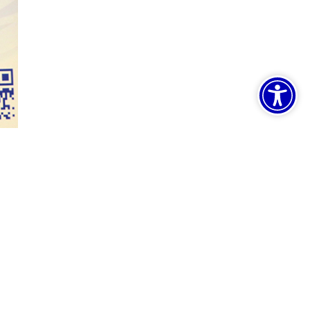
oračun
Zapošljavanje