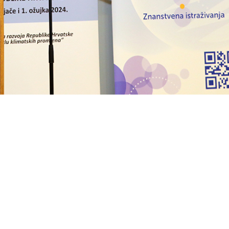
Upozorenja
Objave
Pr