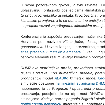
U svom pozdravnom govoru, glavni ravnatelj DHM
ublažavanju i prilagodbi posljedicama klimatskih 
tu priču kroz nekoliko aspekata. Kroz bazična i pri
klimatskih promjena, a to su dominantno emisije sta
su projekti vezani za prilagodbu klimatskim promje
Konferencija je započela predavanjem načelnika S
Horvatha pod nazivom
Klima jučer, danas, su
gospodarstvu
. U svom izlaganju, prezentirao je r
atlas
,
praćenje klimatskih elemenata
…), kao i ulog
osnovni elementi razumijevanja klimatskih promjen
DHMZ-ove motriteljske mreže, provedbom strukt
diljem Hrvatske. Kod numeričkih modela, prve
prognostički model
ALADIN
, klimatski model
Re
simulacije dostupne
na mrežnim stranicama DHM
napomenuo je da
Prognoze i upozorenja predst
predavanja, podsjetio je na otpornost DHMZ-
situacijama.
Kada je potres pogodio Zagreb i okoli
dobila crvenu naljepnicu
, mjerenja nisu prekinuta