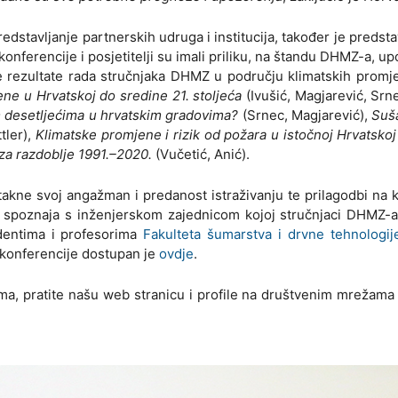
stavljanje partnerskih udruga i institucija, također je predsta
ferencije i posjetitelji su imali priliku, na štandu DHMZ-a, up
nije rezultate rada stručnjaka DHMZ u području klimatskih promj
ne u Hrvatskoj do sredine 21. stoljeća
(Ivušić, Magjarević, Srn
im desetljećima u hrvatskim gradovima?
(Srnec, Magjarević),
Suš
tler),
Klimatske promjene i rizik od požara u istočnoj Hrvatskoj
 za razdoblje 1991.–2020.
(Vučetić, Anić).
takne svoj angažman i predanost istraživanju te prilagodbi na 
nih spoznaja s inženjerskom zajednicom kojoj stručnjaci DHMZ-
udentima i profesorima
Fakulteta šumarstva i drvne tehnologij
 konferencije dostupan je
ovdje
.
tima, pratite našu web stranicu i profile na društvenim mrežam