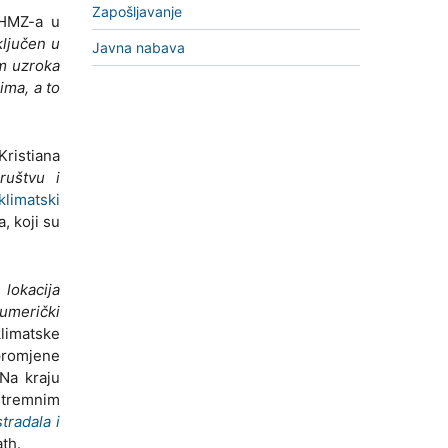
Zapošljavanje
DHMZ-a u
ljučen u
Javna nabava
em uzroka
ima, a to
Kristiana
ruštvu i
klimatski
, koji su
 lokacija
umerički
klimatske
promjene
 Na kraju
stremnim
tradala i
ath.