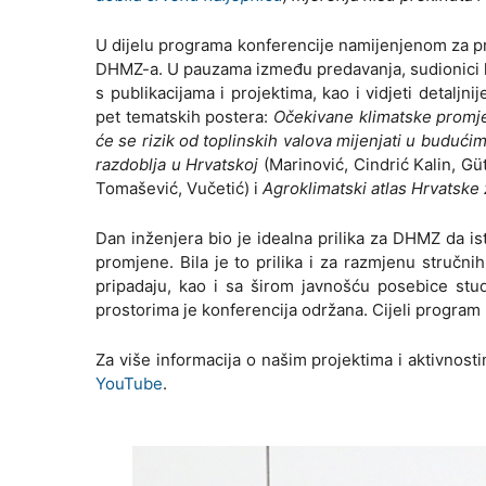
U dijelu programa konferencije namijenjenom za pred
DHMZ-a. U pauzama između predavanja, sudionici kon
s publikacijama i projektima, kao i vidjeti detalj
pet tematskih postera:
Očekivane klimatske promje
će se rizik od toplinskih valova mijenjati u buduć
razdoblja u Hrvatskoj
(Marinović, Cindrić Kalin, Güt
Tomašević, Vučetić) i
Agroklimatski atlas Hrvatske
Dan inženjera bio je idealna prilika za DHMZ da is
promjene. Bila je to prilika i za razmjenu struč
pripadaju, kao i sa širom javnošću posebice st
prostorima je konferencija održana. Cijeli program
Za više informacija o našim projektima i aktivnos
YouTube
.