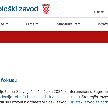
loški zavod
O nama
oze
Klima
Infrastruktura
Istraž
 fokusu
lježen je 29. veljače i 1. ožujka 2024. konferencijom u Zagrebu
ademija tehničkih znanosti Hrvatske
, na temu
Strategija raz
 bili su Državni hidrometeorološki zavod i
Hrvatski zavod za nor