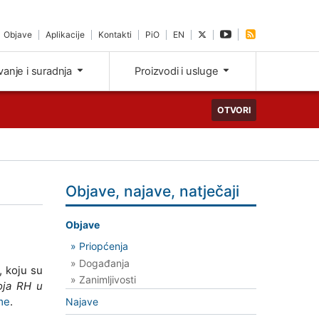
Objave
Aplikacije
Kontakti
PiO
EN
ivanje i suradnja
Proizvodi i usluge
OTVORI
Objave, najave, natječaji
Objave
» Priopćenja
» Događanja
, koju su
» Zanimljivosti
voja RH u
me
.
Najave