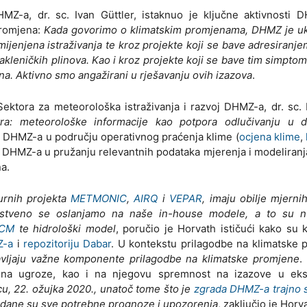
Z-a, dr. sc. Ivan Güttler, istaknuo je ključne aktivnosti 
promjena:
Kada govorimo o klimatskim promjenama, DHMZ je uk
mijenjena istraživanja te kroz projekte koji se bave adresiranj
kleničkih plinova. Kao i kroz projekte koji se bave tim simptom
na. Aktivno smo angažirani u rješavanju ovih izazova
.
ektora za meteorološka istraživanja i razvoj DHMZ-a, dr. sc. 
tra: meteorološke informacije kao potpora odlučivanju u d
ad DHMZ-a u području operativnog praćenja klime (
ocjena klime
,
u DHMZ-a u pružanju relevantnih podataka mjerenja i modeliranja
a.
urnih projekta
METMONIC
,
AIRQ
i
VEPAR
, imaju obilje mjernih
nstveno se oslanjamo na naše in-house modele, a to su n
gCM
te hidrološki model
, poručio je Horvath ističući kako su 
Z-a
i
repozitoriju Dabar
. U kontekstu prilagodbe na klimatske 
avljaju važne komponente prilagodbe na klimatske promjene
.
a na ugroze, kao i na njegovu spremnost na izazove u ek
cu, 22. ožujka 2020., unatoč tome što je
zgrada DHMZ-a trajno s
 i dane su sve potrebne prognoze i upozorenja
, zaključio je Horv