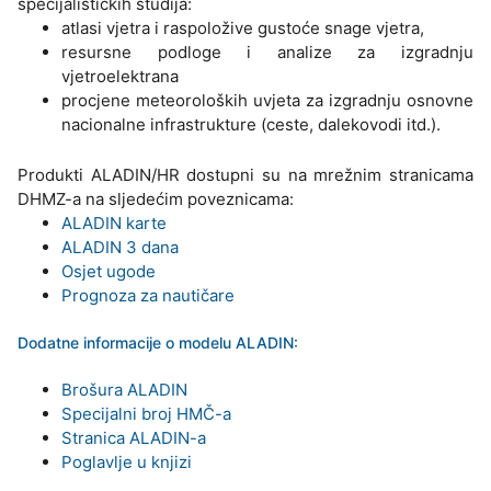
specijalističkih studija:
atlasi vjetra i raspoložive gustoće snage vjetra,
resursne podloge i analize za izgradnju
vjetroelektrana
procjene meteoroloških uvjeta za izgradnju osnovne
nacionalne infrastrukture (ceste, dalekovodi itd.).
Produkti ALADIN/HR dostupni su na mrežnim stranicama
DHMZ-a na sljedećim poveznicama:
ALADIN karte
ALADIN 3 dana
Osjet ugode
Prognoza za nautičare
Dodatne informacije o modelu ALADIN:
Brošura ALADIN
Specijalni broj HMČ-a
Stranica ALADIN-a
Poglavlje u knjizi