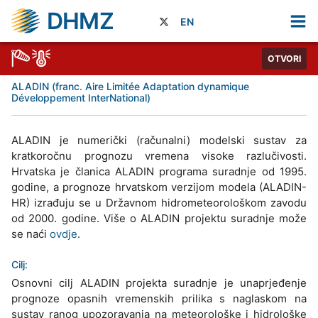
DHMZ
EN
OTVORI
ALADIN (franc. Aire Limitée Adaptation dynamique
Développement InterNational)
ALADIN je numerički (računalni) modelski sustav za
kratkoročnu prognozu vremena visoke razlučivosti.
Hrvatska je članica ALADIN programa suradnje od 1995.
godine, a prognoze hrvatskom verzijom modela (ALADIN-
HR) izrađuju se u Državnom hidrometeorološkom zavodu
od 2000. godine. Više o ALADIN projektu suradnje može
se naći
ovdje
.
Cilj:
Osnovni cilj ALADIN projekta suradnje je unaprjeđenje
prognoze opasnih vremenskih prilika s naglaskom na
sustav ranog upozoravanja na meteorološke i hidrološke