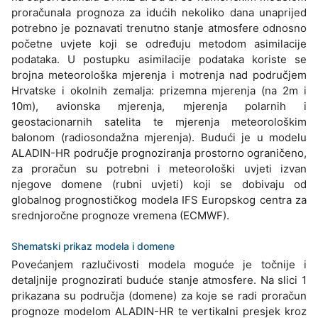
proračunala prognoza za idućih nekoliko dana unaprijed
potrebno je poznavati trenutno stanje atmosfere odnosno
početne uvjete koji se određuju metodom asimilacije
podataka. U postupku asimilacije podataka koriste se
brojna meteorološka mjerenja i motrenja nad područjem
Hrvatske i okolnih zemalja: prizemna mjerenja (na 2m i
10m), avionska mjerenja, mjerenja polarnih i
geostacionarnih satelita te mjerenja meteorološkim
balonom (radiosondažna mjerenja). Budući je u modelu
ALADIN-HR područje prognoziranja prostorno ograničeno,
za proračun su potrebni i meteorološki uvjeti izvan
njegove domene (rubni uvjeti) koji se dobivaju od
globalnog prognostičkog modela IFS Europskog centra za
srednjoročne prognoze vremena (ECMWF).
Shematski prikaz modela i domene
Povećanjem razlučivosti modela moguće je točnije i
detaljnije prognozirati buduće stanje atmosfere. Na slici 1
prikazana su područja (domene) za koje se radi proračun
prognoze modelom ALADIN-HR te vertikalni presjek kroz