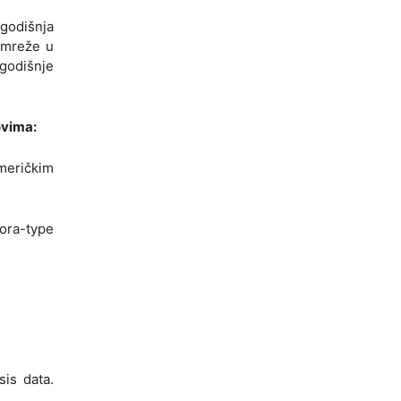
 godišnja
m mreže u
 godišnje
ovima:
umeričkim
bora-type
sis data.