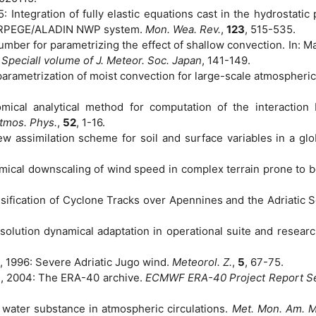
: Integration of fully elastic equations cast in the hydrostatic
f ARPEGE/ALADIN NWP system.
Mon. Wea. Rev.
,
123
, 515-535.
umber for parametrizing the effect of shallow convection. In: M
,
Speciall volume of J. Meteor. Soc. Japan
, 141-149.
e parametrization of moist convection for large-scale atmospheri
omical analytical method for computation of the interaction
Atmos. Phys.
,
52
, 1-16.
new assimilation scheme for soil and surface variables in a g
namical downscaling of wind speed in complex terrain prone to 
lassification of Cyclone Tracks over Apennines and the Adriatic 
solution dynamical adaptation in operational suite and resear
ić, 1996: Severe Adriatic Jugo wind.
Meteorol. Z.
,
5
, 67-75.
es, 2004: The ERA-40 archive.
ECMWF ERA-40 Project Report Se
of water substance in atmospheric circulations.
Met. Mon. Am. M