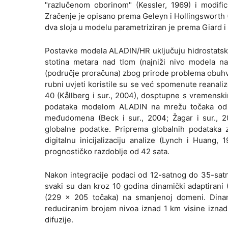
"razlučenom oborinom" (Kessler, 1969) i modif
Zračenje je opisano prema Geleyn i Hollingsworth (19
dva sloja u modelu parametriziran je prema Giard i 
Postavke modela ALADIN/HR uključuju hidrostatsku
stotina metara nad tlom (najniži nivo modela n
(područje proračuna) zbog prirode problema obuhva
rubni uvjeti koristile su se već spomenute rean
40 (Kållberg i sur., 2004), dosptupne s vremensk
podataka modelom ALADIN na mrežu točaka od ~10
međudomena (Beck i sur., 2004; Žagar i sur., 20
globalne podatke. Priprema globalnih podataka za 
digitalnu inicijalizaciju analize (Lynch i Huang,
prognostičko razdoblje od 42 sata.
Nakon integracije podaci od 12-satnog do 35-sat
svaki su dan kroz 10 godina dinamički adaptirani
(229 x 205 točaka) na smanjenoj domeni. Dinam
reduciranim brojem nivoa iznad 1 km visine iznad 
difuzije.