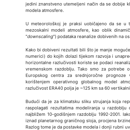
jedini znanstveno utemeljeni način da se dobije kl
modela atmosfere.
U meteorološkoj je praksi uobičajeno da se u 
mezoskalni modeli atmosfere, kao oblik dinamič
"
downscaling
") podataka reanalize dobivenih na os
Kako bi dobiveni rezultati bili što je manje moguć
numerici) do kojih dolazi tijekom razvoja i unap
horizontalne razlučivosti koriste se podaci reanal
vremenskom razdoblju. Tako smo za potrebe ove 
Europskog centra za srednjoročne prognoze
korištenjem operativnog globalnog model atmo
razlučivost ERA40 polja je ~125 km sa 60 vertikalni
Budući da je za klimatsku sliku strujanja koja r
raspolagati rezultatima modeliranja u razdoblju 
najbližem 10-godišnjem razdoblju 1992-2001. Iako
iznad planetarnog graničnog sloja, procjena brzin
Razlog tome je da postavke modela i donji rubni uv