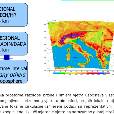
anja prostorne razdiobe brzine i smjera vjetra uspostava više
omjenjivosti prizemnog vjetra u atmosferi, brojnih lokalnih ut
ovane lokalne cirkulacije izmjereni podaci su reprezentativn
e zbog cijene isključi mjerenje vjetra na nerazumno gustoj mrež