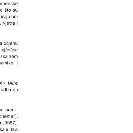
vremenske
ao što su
raju biti
 vjetra i
za ocjenu
 najčešće
zoskalnom
namike i
IN (
Aire
agodba na
tnu semi-
scheme
").
n, 1987).
kale tzv.