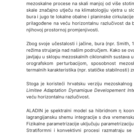
mezoskalne procese na skali manjoj od više stotin
skale značajno utječu na klimatologiju vjetra u 
bura i jugo te lokalne obalne i planinske cirkulaci
prilagođene na veću horizontalnu razlučivost da bi 
njihovoj prostornoj promjenjivosti.
Zbog svoje učestalosti i jačine, bura (npr. Smith, 
režima strujanja nad našim područjem. Kako se ova
javljaju u sklopu mezoskalnih ciklonalnih sustava
orografskom perturbacijom, sposobnost mezosk
termalnih karakteristika (npr. statičke stabilnosti)
Stoga je koristeći hrvatsku verziju mezoskaln
Limitee Adaptation Dynamique Developement Inte
veću horizontalnu razlučivost.
ALADIN je spektralni model sa hibridnom η koordi
lagrangijansku shemu integracije s dva vremenska
Fizikalne parametrizacije uključuju parametrizaciju v
Stratiformni i konvektivni procesi razmatraju se