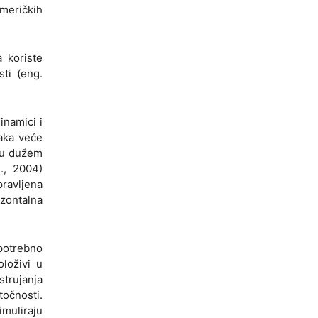
umeričkih
 koriste
ti (eng.
inamici i
čaka veće
a u dužem
., 2004)
ravljena
zontalna
 potrebno
oloživi u
strujanja
točnosti.
imuliraju