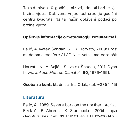
Tako dobiven 10-godišnji niz vrijednosti brzine vje
brzina vjetra. Dobivena vrijednost srednje godišn
centru kvadrata. Na taj način dobiveni podaci po
brzine vjetra.
Opširnije informacije o metodologiji, rezultatima 
Bajić, A. Ivatek-Šahdan, S. i K. Horvath, 2009: Pr
modelom atmosfere ALADIN. Hrvatski meteorološk
Horvath, K., A. Bajić, i S. Ivatek-Šahdan, 2011: D
flows.
J. Appl. Meteor. Climatol.
,
50
, 1676-1691.
Osoba za kontakt:
dr. sc. Iris Odak; (tel: +385 1 4
Literatura:
Bajić, A., 1989: Severe bora on the northern Adriatic.
Beck A., B. Ahrens i K. Stadlbacker, 2004: Impac
Geophys. Res. Let.
,
31
, L19101, doi:10.1029/2004G