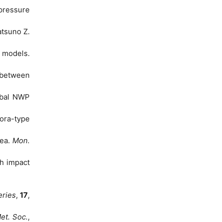
 pressure
atsuno Z.
c models.
 between
lobal NWP
bora-type
Sea.
Mon.
ch impact
ries
,
17
,
et. Soc.
,