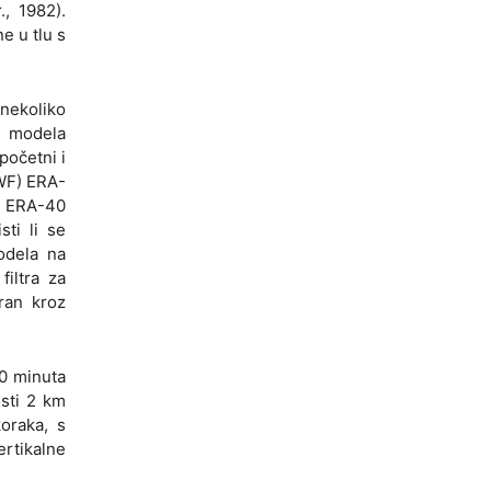
, 1982).
e u tlu s
 nekoliko
e modela
početni i
WF) ERA-
be ERA-40
ti li se
odela na
filtra za
iran kroz
0 minuta
osti 2 km
oraka, s
ertikalne