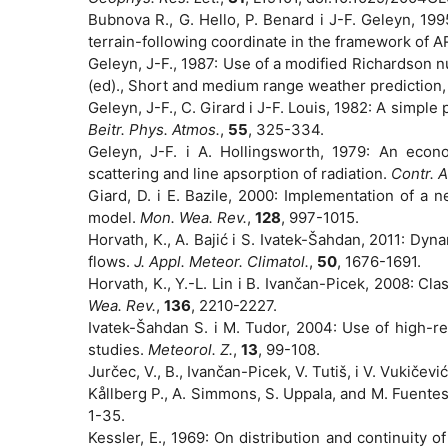
Bubnova R., G. Hello, P. Benard i J-F. Geleyn, 1995
terrain-following coordinate in the framework o
Geleyn, J-F., 1987: Use of a modified Richardson n
(ed)., Short and medium range weather prediction
Geleyn, J-F., C. Girard i J-F. Louis, 1982: A simpl
Beitr. Phys. Atmos.
,
55
, 325-334.
Geleyn, J-F. i A. Hollingsworth, 1979: An econ
scattering and line apsorption of radiation.
Contr. 
Giard, D. i E. Bazile, 2000: Implementation of a 
model.
Mon. Wea. Rev.
,
128
, 997-1015.
Horvath, K., A. Bajić i S. Ivatek-Šahdan, 2011: Dy
flows.
J. Appl. Meteor. Climatol.
,
50
, 1676-1691.
Horvath, K., Y.-L. Lin i B. Ivančan-Picek, 2008: C
Wea. Rev.
,
136
, 2210-2227.
Ivatek-Šahdan S. i M. Tudor, 2004: Use of high-re
studies.
Meteorol. Z.
,
13
, 99-108.
Jurčec, V., B., Ivančan-Picek, V. Tutiš, i V. Vukičev
Kållberg P., A. Simmons, S. Uppala, and M. Fuent
1-35.
Kessler, E., 1969: On distribution and continuity 