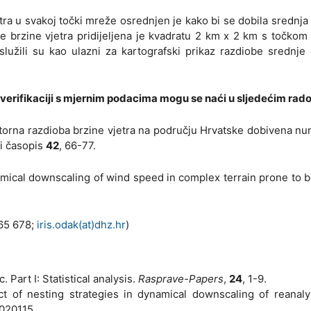
tra u svakoj točki mreže osrednjen je kako bi se dobila srednja
je brzine vjetra pridijeljena je kvadratu 2 km x 2 km s točko
služili su kao ulazni za kartografski prikaz razdiobe srednje
i verifikaciji s mjernim podacima mogu se naći u sljedećim rad
ostorna razdioba brzine vjetra na području Hrvatske dobivena n
i časopis
42
, 66-77.
ynamical downscaling of wind speed in complex terrain prone to 
565 678;
iris.odak(at)dhz.hr
)
 Part I: Statistical analysis.
Rasprave-Papers
,
24
, 1-9.
t of nesting strategies in dynamical downscaling of reanaly
L020115.