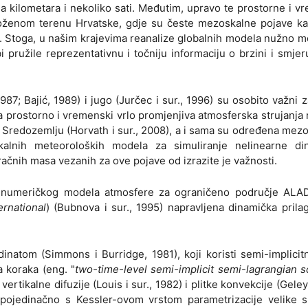
a kilometara i nekoliko sati. Međutim, upravo te prostorne i 
složenom terenu Hrvatske, gdje su česte mezoskalne pojave k
je. Stoga, u našim krajevima reanalize globalnih modela nužno mo
pružile reprezentativnu i točniju informaciju o brzini i smjeru
1987; Bajić, 1989) i jugo (Jurčec i sur., 1996) su osobito važni 
 prostorno i vremenski vrlo promjenjiva atmosferska strujanja
 u Sredozemlju (Horvath i sur., 2008), a i sama su određena me
alnih meteoroloških modela za simuliranje nelinearne di
 zračnih masa vezanih za ove pojave od izrazite je važnosti.
og numeričkog modela atmosfere za ograničeno područje ALAD
rnational
) (Bubnova i sur., 1995) napravljena dinamička pril
natom (Simmons i Burridge, 1981), koji koristi semi-implici
 koraka (eng. "
two-time-level semi-implicit semi-lagrangian 
ertikalne difuzije (Louis i sur., 1982) i plitke konvekcije (Geley
 pojedinačno s Kessler-ovom vrstom parametrizacije velike s