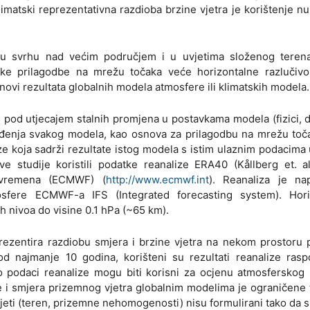
imatski reprezentativna razdioba brzine vjetra je korištenje n
tu svrhu nad većim područjem i u uvjetima složenog terena
ke prilagodbe na mrežu točaka veće horizontalne razlučivos
novi rezultata globalnih modela atmosfere ili klimatskih modela.
e pod utjecajem stalnih promjena u postavkama modela (fizici, d
ređenja svakog modela, kao osnova za prilagodbu na mrežu to
ize koja sadrži rezultate istog modela s istim ulaznim podacim
studije koristili podatke reanalize ERA40 (Kållberg et. al
 vremena (ECMWF) (
http://www.ecmwf.int
). Reanaliza je nap
sfere ECMWF-a IFS (Integrated forecasting system). Hori
h nivoa do visine 0.1 hPa (~65 km).
eprezentira razdiobu smjera i brzine vjetra na nekom prostoru
od najmanje 10 godina, korišteni su rezultati reanalize rasp
 podaci reanalize mogu biti korisni za ocjenu atmosferskog 
e i smjera prizemnog vjetra globalnim modelima je ograničene 
jeti (teren, prizemne nehomogenosti) nisu formulirani tako da s