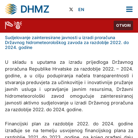
DHMZ
EN
OTVORI
Sudjelovanje zainteresirane javnosti u izradi proračuna
Državnog hidrometeorološkog zavoda za razdoblje 2022. do
2024. godine
U skladu s uputama za izradu prijedloga Državnog
proračuna Republike Hrvatske za razdoblje 2022. – 2024.
godine, a u cilju podupiranja načela transparentnosti i
stvaranja preduvjeta za učinkovitije i inovativnije pružanje
javnih usluga i upravljanje javnim resursima, Državni
hidrometeorološki zavod omogućuje zainteresiranoj
javnosti aktivno sudjelovanje u izradi Državnog proračuna
za razdoblje 2022. do 2024. godine.
Financijski plan za razdoblje 2022. do 2024. godine
izrađuje se na temelju usvojenog financijskog plana za
razdoblje 2021. do 2023. godine, na kojeg građani daju