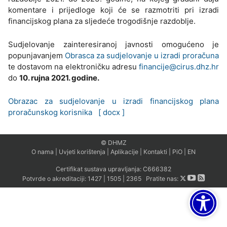
komentare i prijedloge koji će se razmotriti pri izradi
financijskog plana za sljedeće trogodišnje razdoblje.
Sudjelovanje zainteresiranoj javnosti omogućeno je
popunjavanjem
Obrasca za sudjelovanje u izradi proračuna
te dostavom na elektroničku adresu
financije@cirus.dhz.hr
do
10. rujna 2021. godine.
Obrazac za sudjelovanje u izradi financijskog plana
proračunskog korisnika [ docx ]
© DHMZ
O nama
|
Uvjeti korištenja
|
Aplikacije
|
Kontakti
|
PiO
|
EN
Certifikat sustava upravljanja:
C666382
Potvrde o akreditaciji:
1427
|
1505
|
2365
Pratite nas: