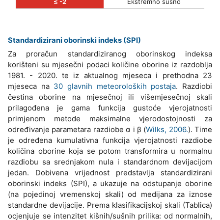
≤ -2
Ekstremno sušno
Standardizirani oborinski indeks (SPI)
Za proračun standardiziranog oborinskog indeksa
korišteni su mjesečni podaci količine oborine iz razdoblja
1981. - 2020. te iz aktualnog mjeseca i prethodna 23
mjeseca na
30 glavnih meteoroloških postaja
. Razdiobi
čestina oborine na mjesečnoj ili višemjesečnoj skali
prilagođena je gama funkcija gustoće vjerojatnosti
primjenom metode maksimalne vjerodostojnosti za
određivanje parametara razdiobe α i β (
Wilks, 2006.
). Time
je određena kumulativna funkcija vjerojatnosti razdiobe
količina oborine koja se potom transformira u normalnu
razdiobu sa srednjakom nula i standardnom devijacijom
jedan. Dobivena vrijednost predstavlja standardizirani
oborinski indeks (SPI), a ukazuje na odstupanje oborine
(na pojedinoj vremenskoj skali) od medijana za iznose
standardne devijacije. Prema klasifikacijskoj skali (Tablica)
ocjenjuje se intenzitet kišnih/sušnih prilika: od normalnih,