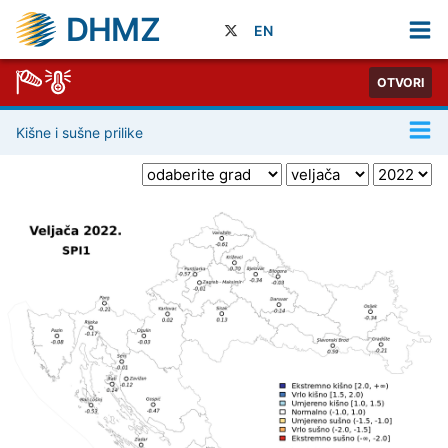
DHMZ
EN
OTVORI
Kišne i sušne prilike