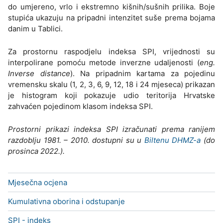
do umjereno, vrlo i ekstremno kišnih/sušnih prilika. Boje
stupića ukazuju na pripadni intenzitet suše prema bojama
danim u Tablici.
Za prostornu raspodjelu indeksa SPI, vrijednosti su
interpolirane pomoću metode inverzne udaljenosti (
eng.
Inverse distance
). Na pripadnim kartama za pojedinu
vremensku skalu (1, 2, 3, 6, 9, 12, 18 i 24 mjeseca) prikazan
je histogram koji pokazuje udio teritorija Hrvatske
zahvaćen pojedinom klasom indeksa SPI.
Prostorni prikazi indeksa SPI izračunati prema ranijem
razdoblju 1981. – 2010. dostupni su u
Biltenu DHMZ-a
(do
prosinca 2022.).
Mjesečna ocjena
Kumulativna oborina i odstupanje
SPI - indeks