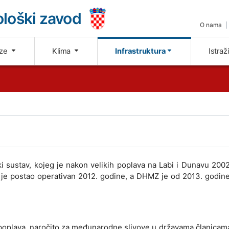
loški zavod
O nama
oze
Klima
Infrastruktura
Istraž
ki sustav, kojeg je nakon velikih poplava na Labi i Dunavu 200
v je postao operativan 2012. godine, a DHMZ je od 2013. godin
 poplava, naročito za međunarodne slivove u državama članicama 