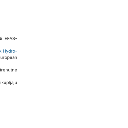
di EFAS-
k Hydro-
European
 trenutne
kupljaju