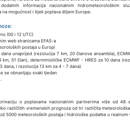
 dodatnih informacija nacionalnim hidrometeorološkim sl
na mogućnost i tijek poplava diljem Europe.
noze:
no (00 i 12 UTC)
ćenim web stranicama EFAS-a
eoroloških postaja u Europi
ana unaprijed (rezolucija 7 km, 20 članova ansambla), ECM
8 km, 51 član), determinističke ECMWF - HRES za 10 dana (rez
3 dana, i rezolucija 13 km za 4 - 7 dana)
e se obnavljaju svaki tjedan
.
formaciju o poplavama nacionalnim partnerima više od 48 sa
o različitih vremenskih prognoza od tri različita meteorološka
od 5000 meteoroloških postaja i hidrološke podatke u realnom