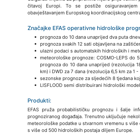
čitavoj Europi. To se postiže osiguravanjem
obavještavanjem Europskog koordinacijskog centra 
Značajke EFAS operativne hidrološke prog
prognoza do 10 dana unaprijed dva puta dnev
prognoza svakih 12 sati objavljena na zašti
ulazni podaci s automatskih hidroloških i met
meteorološke prognoze: COSMO-LEPS do 5 d
prognoza do 10 dana unaprijed (rezolucija 1
km) i DWD za 7 dana (rezolucija 6,5 km za 1 - 
sezonske prognoze za sljedećih 8 tjedana koj
LISFLOOD semi distribuirani hidrološki model
Produkti:
EFAS pruža probabilističku prognozu i šalje in
prognoziranog događaja. Trenutno uključuje nekolik
meteorološke podatke u stvarnom vremenu s više 
s više od 500 hidroloških postaja diljem Europe.