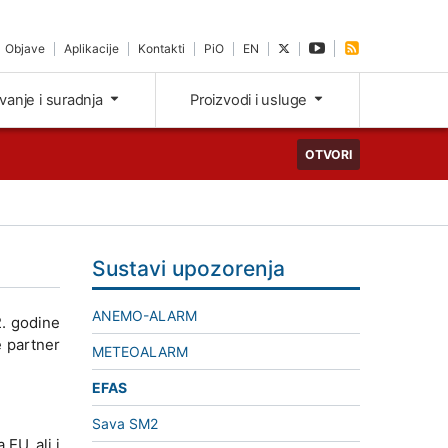
Objave
Aplikacije
Kontakti
PiO
EN
ivanje i suradnja
Proizvodi i usluge
OTVORI
Sustavi upozorenja
ANEMO-ALARM
2. godine
e partner
METEOALARM
EFAS
Sava SM2
EU, ali i