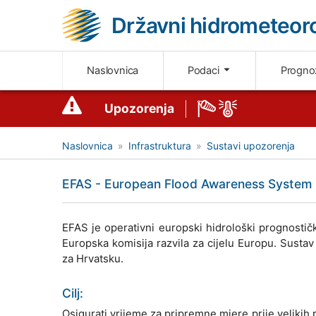
Državni hidrometeoro
Naslovnica
Podaci
Progn
Upozorenja
Naslovnica
Infrastruktura
Sustavi upozorenja
EFAS - European Flood Awareness System
EFAS je operativni europski hidrološki prognostič
Europska komisija razvila za cijelu Europu. Susta
za Hrvatsku.
Cilj:
Osigurati vrijeme za pripremne mjere prije velikih