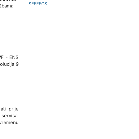
SEEFFGS
užbama i
WF - ENS
olucija 9
ti prije
 servisa,
 vremenu