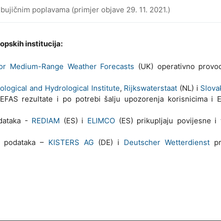
 bujičnim poplavama (primjer objave 29. 11. 2021.)
opskih institucija:
for Medium-Range Weather Forecasts
(UK) operativno provo
logical and Hydrological Institute
,
Rijkswaterstaat
(NL) i
Slova
EFAS rezultate i po potrebi šalju upozorenja korisnicima i 
odataka -
REDIAM
(ES) i
ELIMCO
(ES) prikupljaju povijesne i
ih podataka –
KISTERS AG
(DE) i
Deutscher Wetterdienst
pri