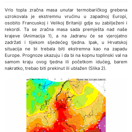
Vrlo topla zračna masa unutar termobaričkog grebena
uzrokovala je ekstremnu vrućinu u zapadnoj Europi,
osobito Francuskoj i Velikoj Britaniji gdje su zabilježeni i
rekordi. Ta se zračna masa sada premješta nad naše
krajeve (Animacija 1), a na Jadranu će se vjerojatno
zadržati i tijekom sljedećeg tjedna. Ipak, u Hrvatskoj
situacija ne bi trebala biti ekstremna kao na zapadu
Europe. Prognoze ukazuju i da bi na kopnu toplinski val na
samom kraju ovog tjedna ili početkom idućeg, barem
nakratko, trebao biti prekinut ili ublažen (Slika 2).