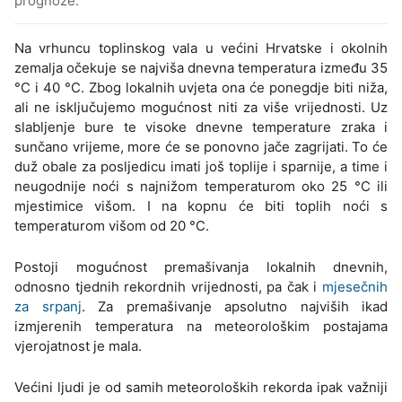
prognoze.
Na vrhuncu toplinskog vala u većini Hrvatske i okolnih
zemalja očekuje se najviša dnevna temperatura između 35
°C i 40 °C. Zbog lokalnih uvjeta ona će ponegdje biti niža,
ali ne isključujemo mogućnost niti za više vrijednosti. Uz
slabljenje bure te visoke dnevne temperature zraka i
sunčano vrijeme, more će se ponovno jače zagrijati. To će
duž obale za posljedicu imati još toplije i sparnije, a time i
neugodnije noći s najnižom temperaturom oko 25 °C ili
mjestimice višom. I na kopnu će biti toplih noći s
temperaturom višom od 20 °C.
Postoji mogućnost premašivanja lokalnih dnevnih,
odnosno tjednih rekordnih vrijednosti, pa čak i
mjesečnih
za srpanj
. Za premašivanje apsolutno najviših ikad
izmjerenih temperatura na meteorološkim postajama
vjerojatnost je mala.
Većini ljudi je od samih meteoroloških rekorda ipak važniji