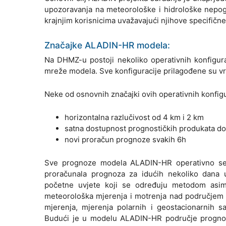
upozoravanja na meteorološke i hidrološke nepog
krajnjim korisnicima uvažavajući njihove specifičn
Značajke ALADIN-HR modela:
Na DHMZ-u postoji nekoliko operativnih konfigur
mreže modela. Sve konfiguracije prilagođene su vr
Neke od osnovnih značajki ovih operativnih konfigu
horizontalna razlučivost od 4 km i 2 km
satna dostupnost prognostičkih produkata do
novi proračun prognoze svakih 6h
Sve prognoze modela ALADIN-HR operativno se
proračunala prognoza za idućih nekoliko dana 
početne uvjete koji se određuju metodom asimil
meteorološka mjerenja i motrenja nad područjem H
mjerenja, mjerenja polarnih i geostacionarnih s
Budući je u modelu ALADIN-HR područje prognozi