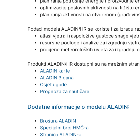
planiranja potrošnje energije i proizvodnje en
optimizacije poslovnih aktivnosti na tržištu 
planiranja aktivnosti na otvorenom (građevinsk
Podaci modela ALADIN/HR se koriste i za izradu razn
atlasi vjetra i raspoložive gustoće snage vjetr
resursne podloge i analize za izgradnju vjetr
procjene meteoroloških uvjeta za izgradnju os
Produkti ALADIN/HR dostupni su na mrežnim stra
ALADIN karte
ALADIN 3 dana
Osjet ugode
Prognoza za nautičare
Dodatne informacije o modelu ALADIN:
Brošura ALADIN
Specijalni broj HMČ-a
Stranica ALADIN-a