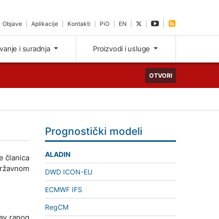
Objave
Aplikacije
Kontakti
PiO
EN
ivanje i suradnja
Proizvodi i usluge
OTVORI
Prognostički modeli
ALADIN
e članica
Državnom
DWD ICON-EU
ECMWF IFS
RegCM
tav ranog