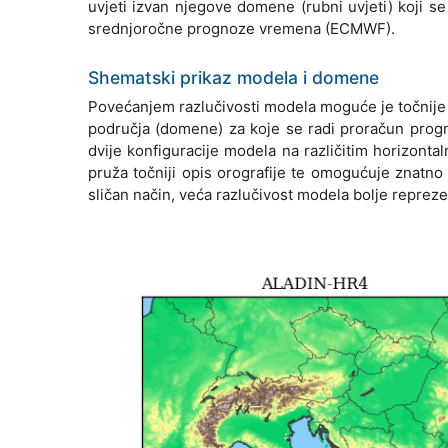
uvjeti izvan njegove domene (rubni uvjeti) koji 
srednjoročne prognoze vremena (ECMWF).
Shematski prikaz modela i domene
Povećanjem razlučivosti modela moguće je točnije i 
područja (domene) za koje se radi proračun prog
dvije konfiguracije modela na različitim horizontaln
pruža točniji opis orografije te omogućuje znatno
sličan način, veća razlučivost modela bolje repreze