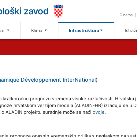
loški zavod
O nama
oze
Klima
Infrastruktura
Istraž
ynamique Développement InterNational)
a kratkoročnu prognozu vremena visoke razlučivosti. Hrvatska j
ognoze hrvatskom verzijom modela (ALADIN-HR) izrađuju se u 
 o ALADIN projektu suradnje može se naći
ovdje
.
đenje prognoze opasnih vremenskih prilika s naglaskom na sus