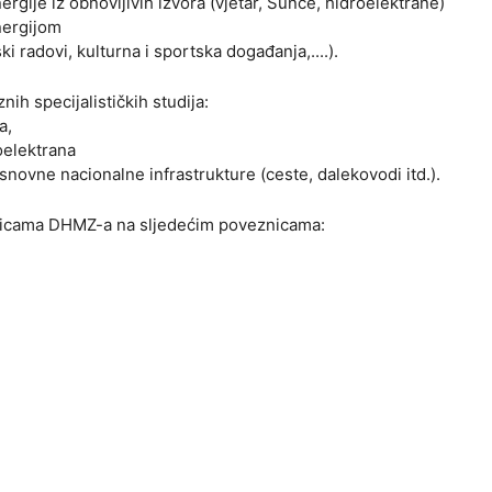
ergije iz obnovljivih izvora (vjetar, Sunce, hidroelektrane)
energijom
i radovi, kulturna i sportska događanja,....).
ih specijalističkih studija:
a,
oelektrana
novne nacionalne infrastrukture (ceste, dalekovodi itd.).
nicama DHMZ-a na sljedećim poveznicama: