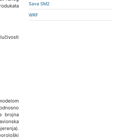
Sava SM2
rodukata
WRF
učivosti
 modelom
 odnosno
e brojna
 avionska
erenja).
orološki