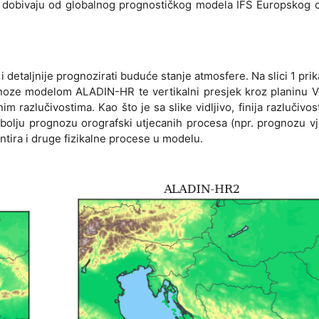
se dobivaju od globalnog prognostičkog modela IFS Europskog 
detaljnije prognozirati buduće stanje atmosfere. Na slici 1 pri
noze modelom ALADIN-HR te vertikalni presjek kroz planinu Ve
im razlučivostima. Kao što je sa slike vidljivo, finija razlučivo
 bolju prognozu orografski utjecanih procesa (npr. prognozu vj
ntira i druge fizikalne procese u modelu.