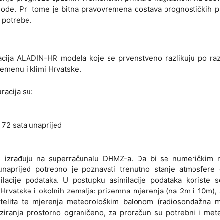
ode. Pri tome je bitna pravovremena dostava prognostičkih p
e potrebe.
acija ALADIN-HR modela koje se prvenstveno razlikuju po razl
emenu i klimi Hrvatske.
racija su:
 72 sata unaprijed
 izrađuju na superračunalu DHMZ-a. Da bi se numeričkim
unaprijed potrebno je poznavati trenutno stanje atmosfere
acije podataka. U postupku asimilacije podataka koriste s
rvatske i okolnih zemalja: prizemna mjerenja (na 2m i 10m),
atelita te mjerenja meteorološkim balonom (radiosondažna mj
ranja prostorno ograničeno, za proračun su potrebni i mete