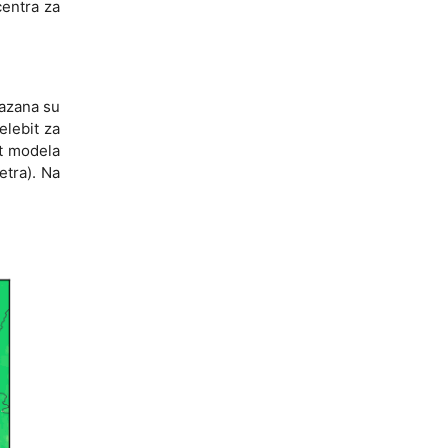
centra za
kazana su
lebit za
st modela
etra). Na