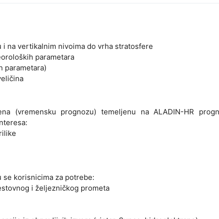
 i na vertikalnim nivoima do vrha stratosfere
teoroloških parametara
h parametara)
eličina
ena (vremensku prognozu) temeljenu na ALADIN-HR progn
interesa:
ilike
 se korisnicima za potrebe:
estovnog i željezničkog prometa