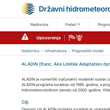
Državni hidrometeoro
Naslovnica
Podaci
Progn
Upozorenja
Naslovnica
Infrastruktura
Prognostički modeli
ALADIN (franc. Aire Limitée Adaptation d
ALADIN je numerički (računalni) modelski sustav z
ALADIN programa suradnje od 1995. godine, a pr
hidrometeorološkom zavodu od 2000. godine. Više
Cilj:
Osnovni cilj ALADIN projekta suradnje je unaprje