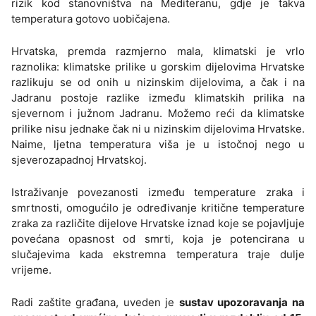
rizik kod stanovništva na Mediteranu, gdje je takva
temperatura gotovo uobičajena.
Hrvatska, premda razmjerno mala, klimatski je vrlo
raznolika: klimatske prilike u gorskim dijelovima Hrvatske
razlikuju se od onih u nizinskim dijelovima, a čak i na
Jadranu postoje razlike između klimatskih prilika na
sjevernom i južnom Jadranu. Možemo reći da klimatske
prilike nisu jednake čak ni u nizinskim dijelovima Hrvatske.
Naime, ljetna temperatura viša je u istočnoj nego u
sjeverozapadnoj Hrvatskoj.
Istraživanje povezanosti između temperature zraka i
smrtnosti, omogućilo je određivanje kritične temperature
zraka za različite dijelove Hrvatske iznad koje se pojavljuje
povećana opasnost od smrti, koja je potencirana u
slučajevima kada ekstremna temperatura traje dulje
vrijeme.
Radi zaštite građana, uveden je
sustav upozoravanja na