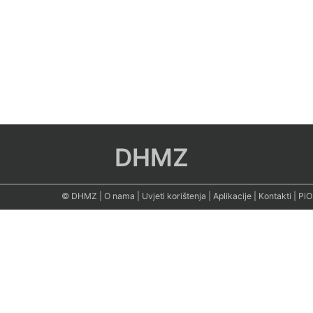
DHMZ
© DHMZ
|
O nama
|
Uvjeti korištenja
|
Aplikacije
|
Kontakti
|
PiO