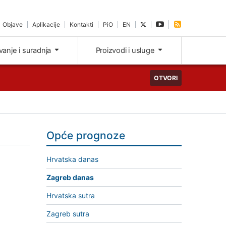
Objave
Aplikacije
Kontakti
PiO
EN
ivanje i suradnja
Proizvodi i usluge
OTVORI
Opće prognoze
Hrvatska danas
Zagreb danas
Hrvatska sutra
Zagreb sutra