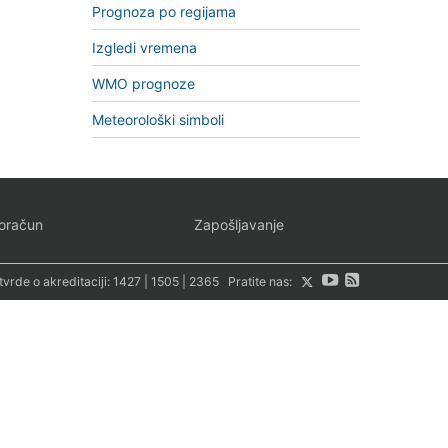
Prognoza po regijama
Izgledi vremena
WMO prognoze
Meteorološki simboli
oračun
Zapošljavanje
tvrde o akreditaciji:
1427
|
1505
|
2365
Pratite nas: