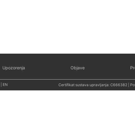
Upozorenja
Objave
Pr
|
EN
Certifikat sustava upravljanja:
C666382
| Po