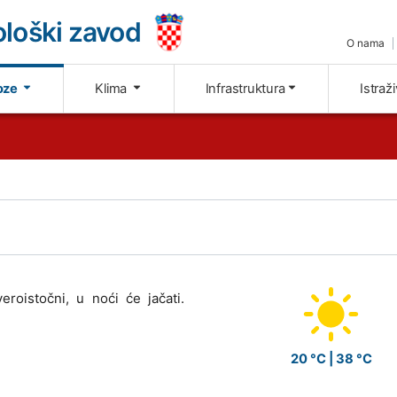
loški zavod
O nama
oze
Klima
Infrastruktura
Istraž
roistočni, u noći će jačati.
20 °C | 38 °C