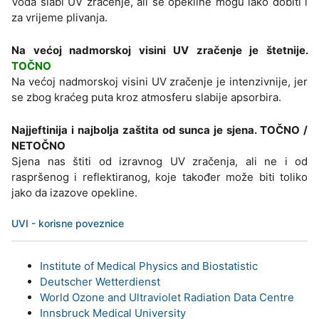
Voda slabi UV zračenje, ali se opekline mogu lako dobiti i
za vrijeme plivanja.
Na većoj nadmorskoj visini UV zračenje je štetnije.
TOČNO
Na većoj nadmorskoj visini UV zračenje je intenzivnije, jer
se zbog kraćeg puta kroz atmosferu slabije apsorbira.
Najjeftinija i najbolja zaštita od sunca je sjena. TOČNO /
NETOČNO
Sjena nas štiti od izravnog UV zračenja, ali ne i od
raspršenog i reflektiranog, koje također može biti toliko
jako da izazove opekline.
UVI - korisne poveznice
Institute of Medical Physics and Biostatistic
Deutscher Wetterdienst
World Ozone and Ultraviolet Radiation Data Centre
Innsbruck Medical University