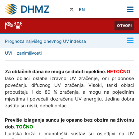
DHMZ
EN
OTVORI
Prognoza najvišeg dnevnog UV indeksa
UVI - zanimljivosti
Za oblačnih dana ne mogu se dobiti opekline.
NETOČNO
Iako oblaci oslabe izravno UV zračenje, oni pridonose
povećanju difuznog UV zračenja. Visoki, tanki oblaci
propuštaju i do 80 % zračenja, a mogu na pojedinim
mjestima i povećati dozračenu UV energiju. Jedina dobra
zaštita su niski, debeli oblaci.
Previše izlaganja suncu je opasno bez obzira na životnu
dob.
TOČNO
Ljudska koža i imunološki sustav su osjetljivi na UV