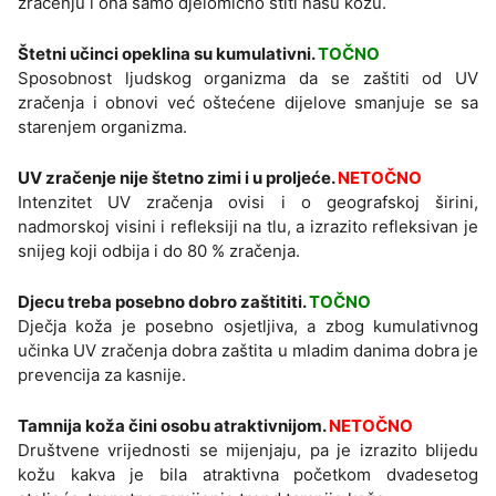
zračenju i ona samo djelomično štiti našu kožu.
Štetni učinci opeklina su kumulativni.
TOČNO
Sposobnost ljudskog organizma da se zaštiti od UV
zračenja i obnovi već oštećene dijelove smanjuje se sa
starenjem organizma.
UV zračenje nije štetno zimi i u proljeće.
NETOČNO
Intenzitet UV zračenja ovisi i o geografskoj širini,
nadmorskoj visini i refleksiji na tlu, a izrazito refleksivan je
snijeg koji odbija i do 80 % zračenja.
Djecu treba posebno dobro zaštititi.
TOČNO
Dječja koža je posebno osjetljiva, a zbog kumulativnog
učinka UV zračenja dobra zaštita u mladim danima dobra je
prevencija za kasnije.
Tamnija koža čini osobu atraktivnijom.
NETOČNO
Društvene vrijednosti se mijenjaju, pa je izrazito blijedu
kožu kakva je bila atraktivna početkom dvadesetog