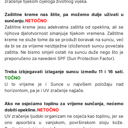
zračenje tijekom cijeloga životnog vijeka.
Zaštitne kreme nas štite, pa možemo dulje uživati u
sunčanju.
NETOČNO
Zaštitne kreme jesu adekvatna zaštita od opeklina, ali se
njihova djelotvornost smanjuje tijekom vremena. Zaštitne
kreme ne služe tome da se produži boravak na suncu, već
da bi se za vrijeme neizbježne izloženosti suncu povećala
zaštita. Ne bismo smjeli ostati na suncu duže nego što je
preporučeno za navedeni SPF (Sun Protection Factor).
Treba izbjegavati izlaganje suncu između 11 i 16 sati.
TOČNO
U to vrijeme je i Sunce u najvišem položaju nad
horizontom, pa je i UV zračenje najjače.
Ako ne osjećamo toplinu za vrijeme sunčanja, nećemo
dobiti opekline.
NETOČNO
UV zračenje ljudski organizam ne osjeća kao toplinu, jer se
ono apsorbira u vanjskom, površinskom sloju kože.