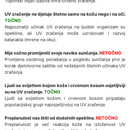
Toplinski osjet izaziva infra-crveno zračenje.
UV zračenje ne djeluje štetno samo na kožu nego i na oči.
TOČNO
Najpoznatiji učinak UV zračenja na ljudski organizam su
opekline, ali UV zračenje može uzrokovati i razvoj
katarakta (mrene na oku).
Nije važno promijeniti svoje navike sunčanja.
NETOČNO
Promjena osobnog ponašanja u pogledu sunčanja prvi je
korak djelotvorne zaštite od neželjenih štetnih učinaka UV
zračenja.
Ljudi sa svijetlom bojom kože i crvenom kosom osjetljiviji
su na UV zračenje.
TOČNO
Ljudi sa svijetlom kožom i crvenom kosom pripadaju
populacijskoj grupi najosjetljivijoj na UV zračenje.
Preplanulost nas štiti od dodatnih opeklina.
NETOČNO
Preplanulost je već reakcija kože na izloženost UV