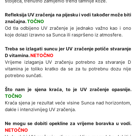
stoljeća, trenutno zamijenio trend tamnije kože.
Refleksija UV zračenja na pijesku i vodi također može biti
značajna.
TOČNO
Od tla odbijeno UV zračenje je jednako važno kao i ono
koje dolazi izravno sa Sunca ili raspršeno iz atmosfere.
Treba se izlagati suncu jer UV zračenje potiče stvaranje
D vitamina.
NETOČNO
Vrijeme izlaganja UV zračenju potrebno za stvaranje D
vitamina je toliko kratko da se za tu potrebnu dozu nije
potrebno sunčati.
Što nam je sjena kraća, to je UV zračenje opasnije.
TOČNO
Kraća sjena je rezultat veće visine Sunca nad horizontom,
dakle i intenzivnijeg UV zračenja.
Ne mogu se dobiti opekline za vrijeme boravka u vodi.
NETOČNO