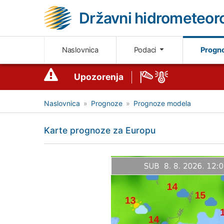
Državni hidrometeoro
Naslovnica
Podaci
Progn
Upozorenja
Naslovnica
Prognoze
Prognoze modela
Karte prognoze za Europu