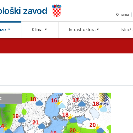
loški zavod
O nama
oze
Klima
Infrastruktura
Istraž