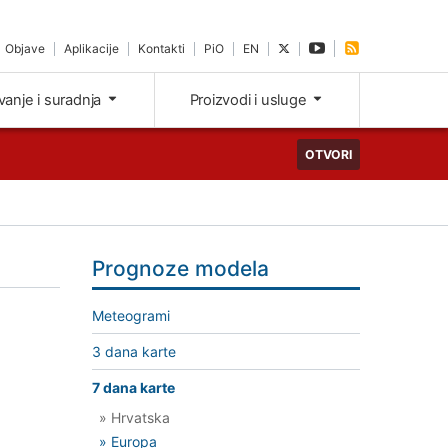
Objave
Aplikacije
Kontakti
PiO
EN
ivanje i suradnja
Proizvodi i usluge
OTVORI
Prognoze modela
Meteogrami
3 dana karte
7 dana karte
» Hrvatska
» Europa