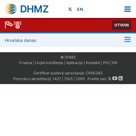
DHMZ
EN
OTVORI
Hrvatska danas
© DHMZ
O nama
|
Uvjeti korištenja
|
Aplikacije
|
Kontakti
|
PiO
|
EN
Certifikat sustava upravljanja:
C666382
Potvrde o akreditaciji:
1427
|
1505
|
2365
Pratite nas: