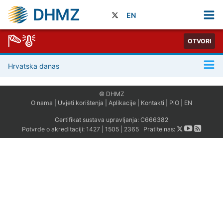
DHMZ
EN
OTVORI
Hrvatska danas
© DHMZ
O nama
|
Uvjeti korištenja
|
Aplikacije
|
Kontakti
|
PiO
|
EN
Certifikat sustava upravljanja:
C666382
Potvrde o akreditaciji:
1427
|
1505
|
2365
Pratite nas: