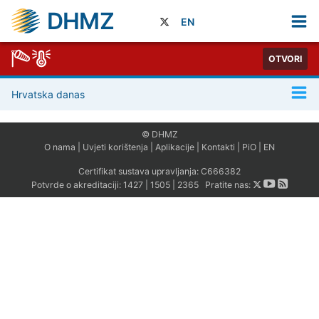
DHMZ
EN
OTVORI
Hrvatska danas
© DHMZ
O nama
|
Uvjeti korištenja
|
Aplikacije
|
Kontakti
|
PiO
|
EN
Certifikat sustava upravljanja:
C666382
Potvrde o akreditaciji:
1427
|
1505
|
2365
Pratite nas: