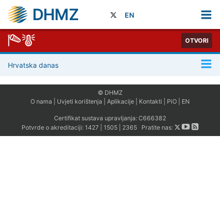
DHMZ
EN
OTVORI
Hrvatska danas
© DHMZ
O nama
|
Uvjeti korištenja
|
Aplikacije
|
Kontakti
|
PiO
|
EN
Certifikat sustava upravljanja:
C666382
Potvrde o akreditaciji:
1427
|
1505
|
2365
Pratite nas: