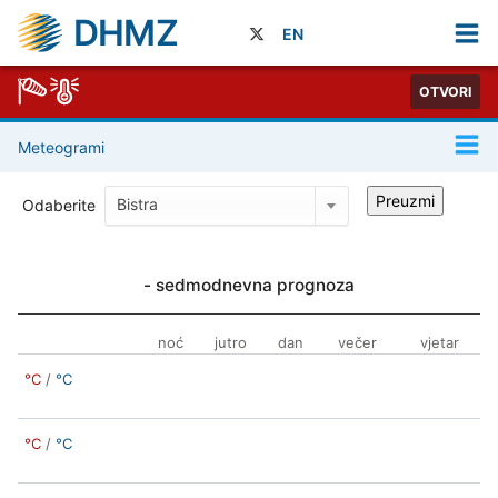
DHMZ
EN
OTVORI
Meteogrami
Preuzmi
Bistra
Odaberite
- sedmodnevna prognoza
noć
jutro
dan
večer
vjetar
°C
/
°C
°C
/
°C