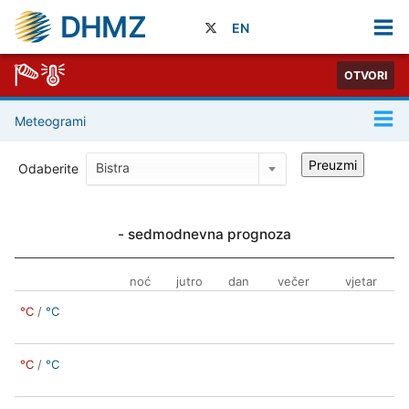
DHMZ
EN
OTVORI
Meteogrami
Preuzmi
Bistra
Odaberite
- sedmodnevna prognoza
noć
jutro
dan
večer
vjetar
°C
/
°C
°C
/
°C