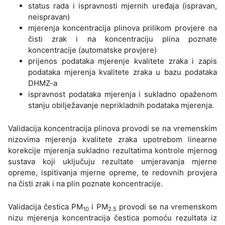
status rada i ispravnosti mjernih uređaja (ispravan,
neispravan)
mjerenja koncentracija plinova prilikom provjere na
čisti zrak i na koncentraciju plina poznate
koncentracije (automatske provjere)
prijenos podataka mjerenje kvalitete zraka i zapis
podataka mjerenja kvalitete zraka u bazu podataka
DHMZ-a
ispravnost podataka mjerenja i sukladno opaženom
stanju obilježavanje neprikladnih podataka mjerenja.
Validacija koncentracija plinova provodi se na vremenskim
nizovima mjerenja kvalitete zraka upotrebom linearne
korekcije mjerenja sukladno rezultatima kontrole mjernog
sustava koji uključuju rezultate umjeravanja mjerne
opreme, ispitivanja mjerne opreme, te redovnih provjera
na čisti zrak i na plin poznate koncentracije.
Validacija čestica PM
i PM
provodi se na vremenskom
10
2.5
nizu mjerenja koncentracija čestica pomoću rezultata iz