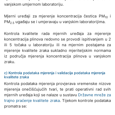
vanjskom umjernom laboratoriju.
Mjerni uređaji za mjerenje koncentracija čestica PM
i
10
PM
ugađaju se i umjeravaju u vanjskim laboratorijima.
2.5
Kontrola kvalitete rada mjernih uređaja za mjerenje
koncentracija plinova redovno se provodi ispitivanjem u 2
ili 5 točaka u laboratoriju ili na mjernim postajama za
mjerenje kvalitete zraka sukladno mjeriteljskim normama
iz područja mjerenja koncentracija plinova u vanjskom
zraku.
c) Kontrola podataka mjerenja i validacija podataka mjerenja
kvalitete zraka
Kontrola podataka mjerenja provjerava vremenske nizove
mjerenja onečišćujućih tvari, te prati operativni rad svih
mjernih uređaja koji se nalaze u sustavu
Državne mreže za
trajno praćenje kvalitete zraka
. Tijekom kontrole podataka
promatra se: