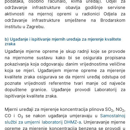
podataka, osobno računalo, klima uređaj). Odjel za
održavanje infrastrukture obavlja godišnje servisne
aktivnosti na mjernoj opremi u radionici Odjela za
održavanje infrastrukture smještene na Brodarskom
institutu u Zagrebu.
b) Ugađanje i ispitivanje mjernih uređaja za mjerenje kvalitete
zraka
Ugađanje mjerne opreme je skup radnji koje se provode
na mjernome sustavu kako bi se osigurala propisana
pokazivanja koja odgovaraju danim vrijednostima veličine
koja se mjeri. Ugađanjem mjerne opreme za mjerenje
kvalitete zraka osigurava se da mjerni uređaj odstupa od
poznate vrijednosti referentne tvari manje od najveće
dopuštene granice. Ugađanje provodi Laboratorij za
ispitivanje kvalitete zraka.
Mjerni uređaji za mjerenje koncentracija plinova SO
, NO
,
2
2
CO i O
se nakon ugađanja umjeravaju u
Samostalnoj
3
službi za umjerni laboratorij DHMZ-a
. Umjeravanje mjerne
opreme za mjerenje koncentracija benzena se provodi u