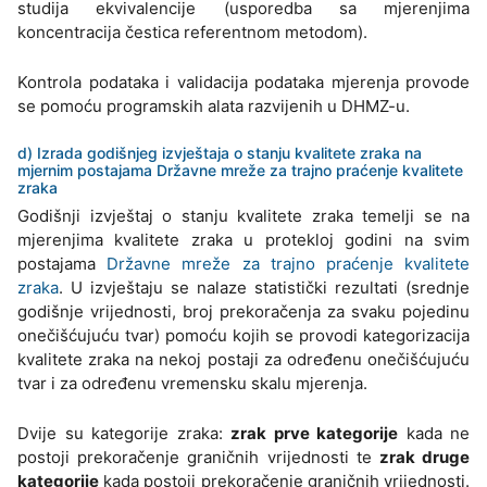
studija ekvivalencije (usporedba sa mjerenjima
koncentracija čestica referentnom metodom).
Kontrola podataka i validacija podataka mjerenja provode
se pomoću programskih alata razvijenih u DHMZ-u.
d) Izrada godišnjeg izvještaja o stanju kvalitete zraka na
mjernim postajama Državne mreže za trajno praćenje kvalitete
zraka
Godišnji izvještaj o stanju kvalitete zraka temelji se na
mjerenjima kvalitete zraka u protekloj godini na svim
postajama
Državne mreže za trajno praćenje kvalitete
zraka
. U izvještaju se nalaze statistički rezultati (srednje
godišnje vrijednosti, broj prekoračenja za svaku pojedinu
onečišćujuću tvar) pomoću kojih se provodi kategorizacija
kvalitete zraka na nekoj postaji za određenu onečišćujuću
tvar i za određenu vremensku skalu mjerenja.
Dvije su kategorije zraka:
zrak prve kategorije
kada ne
postoji prekoračenje graničnih vrijednosti te
zrak druge
kategorije
kada postoji prekoračenje graničnih vrijednosti.