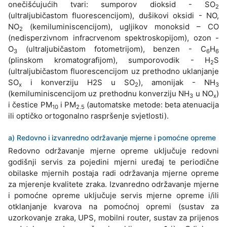
onečišćujućih tvari: sumporov dioksid - SO
2
(ultraljubičastom fluorescencijom), dušikovi oksidi - NO,
NO
(kemiluminiscencijom), ugljikov monoksid – CO
2
(nedisperzivnom infracrvenom spektroskopijom), ozon -
O
(ultraljubičastom fotometrijom), benzen - C
H
3
6
6
(plinskom kromatografijom), sumporovodik - H
S
2
(ultraljubičastom fluorescencijom uz prethodno uklanjanje
SO
i konverziju H2S u SO
), amonijak - NH
x
2
3
(kemiluminiscencijom uz prethodnu konverziju NH
u NO
)
3
x
i čestice PM
i PM
(automatske metode: beta atenuacija
10
2.5
ili optičko ortogonalno raspršenje svjetlosti).
a) Redovno i izvanredno održavanje mjerne i pomoćne opreme
Redovno održavanje mjerne opreme uključuje redovni
godišnji servis za pojedini mjerni uređaj te periodične
obilaske mjernih postaja radi održavanja mjerne opreme
za mjerenje kvalitete zraka. Izvanredno održavanje mjerne
i pomoćne opreme uključuje servis mjerne opreme i/ili
otklanjanje kvarova na pomoćnoj opremi (sustav za
uzorkovanje zraka, UPS, mobilni router, sustav za prijenos