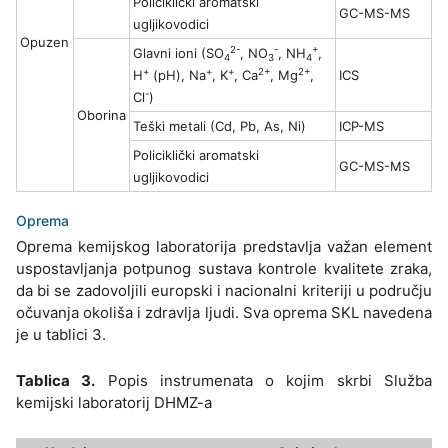
Policiklički aromatski
GC-MS-MS
ugljikovodici
Opuzen
2-
-
+
Glavni ioni (SO
, NO
, NH
,
4
3
4
+
+
+
2+
2+
H
(pH), Na
, K
, Ca
, Mg
,
ICS
-
Cl
)
Oborina
Teški metali (Cd, Pb, As, Ni)
ICP-MS
Policiklički aromatski
GC-MS-MS
ugljikovodici
Oprema
Oprema kemijskog laboratorija predstavlja važan element
uspostavljanja potpunog sustava kontrole kvalitete zraka,
da bi se zadovoljili europski i nacionalni kriteriji u području
očuvanja okoliša i zdravlja ljudi. Sva oprema SKL navedena
je u tablici 3.
Tablica 3.
Popis instrumenata o kojim skrbi Služba
kemijski laboratorij DHMZ-a