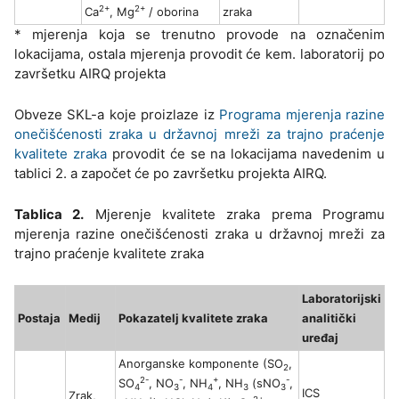
2+
2+
Ca
, Mg
/ oborina
zraka
* mjerenja koja se trenutno provode na označenim
lokacijama, ostala mjerenja provodit će kem. laboratorij po
završetku AIRQ projekta
Obveze SKL-a koje proizlaze iz
Programa mjerenja razine
onečišćenosti zraka u državnoj mreži za trajno praćenje
kvalitete zraka
provodit će se na lokacijama navedenim u
tablici 2. a započet će po završetku projekta AIRQ.
Tablica 2.
Mjerenje kvalitete zraka prema Programu
mjerenja razine onečišćenosti zraka u državnoj mreži za
trajno praćenje kvalitete zraka
Laboratorijski
Postaja
Medij
Pokazatelj kvalitete zraka
analitički
uređaj
Anorganske komponente (SO
,
2
2-
-
+
-
SO
, NO
, NH
, NH
(sNO
,
4
3
4
3
3
ICS
Zrak,