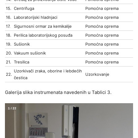
15.
Centrifuga
Pomoćna oprema
16.
Laboratorijski hladnjaci
Pomoćna oprema
17.
Sigurnosni ormar za kemikalije
Pomoćna oprema
18.
Perilica laboratorijskog posuđa
Pomoćna oprema
19.
Sušionik
Pomoćna oprema
20.
Vakuum sušionik
Pomoćna oprema
21.
Tresilica
Pomoćna oprema
Uzorkivači zraka, oborine i lebdećih
22.
Uzorkovanje
čestica
Galerija slika instrumenata navedenih u Tablici 3.
1
/
22