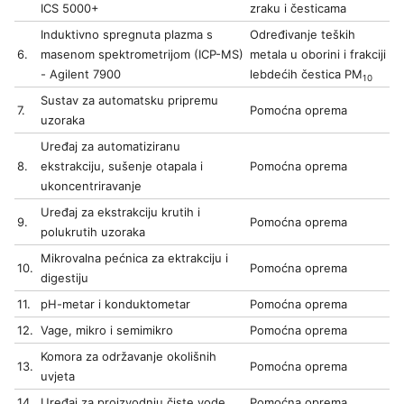
ICS 5000+
zraku i česticama
Induktivno spregnuta plazma s
Određivanje teških
6.
masenom spektrometrijom (ICP-MS)
metala u oborini i frakciji
- Agilent 7900
lebdećih čestica PM
10
Sustav za automatsku pripremu
7.
Pomoćna oprema
uzoraka
Uređaj za automatiziranu
8.
ekstrakciju, sušenje otapala i
Pomoćna oprema
ukoncentriravanje
Uređaj za ekstrakciju krutih i
9.
Pomoćna oprema
polukrutih uzoraka
Mikrovalna pećnica za ektrakciju i
10.
Pomoćna oprema
digestiju
11.
pH-metar i konduktometar
Pomoćna oprema
12.
Vage, mikro i semimikro
Pomoćna oprema
Komora za održavanje okolišnih
13.
Pomoćna oprema
uvjeta
14.
Uređaj za proizvodnju čiste vode
Pomoćna oprema