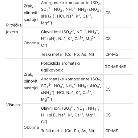
Anorganske komponente (SO
,
2
Zrak,
2-
-
+
-
SO
, NO
, NH
, NH
(sNO
,
4
3
4
3
3
plinoviti
ICS
+
+
+
2+
sNH
), HCl, Na
, K
, Ca
,
4
sastojci
2+
Mg
)
Plitvička
2-
-
+
jezera
Glavni ioni (SO
, NO
, NH
,
4
3
4
+
+
+
2+
2+
H
(pH), Na
, K
, Ca
, Mg
,
ICS
Oborina
-
Cl
)
Teški metali (Cd, Pb, As, Ni)
ICP-MS
Policiklički aromatski
GC-MS-MS
ugljikovodici
Zrak,
Anorganske komponente (SO
,
2
plinoviti
2-
-
+
-
SO
, NO
, NH
, NH
(sNO
,
4
3
4
3
3
sastojci
ICS
+
+
+
2+
sNH
), HCl, Na
, K
, Ca
,
4
2+
Mg
)
Višnjan
2-
-
+
Glavni ioni (SO
, NO
, NH
,
4
3
4
+
+
+
2+
2+
H
(pH), Na
, K
, Ca
, Mg
,
ICS
-
Cl
)
Oborina
Teški metali (Cd, Pb, As, Ni)
ICP-MS