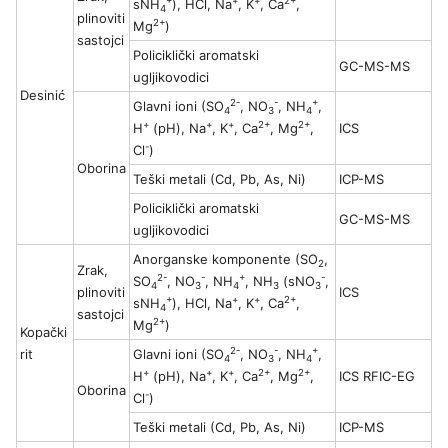
+
+
+
2+
sNH
), HCl, Na
, K
, Ca
,
4
plinoviti
2+
Mg
)
sastojci
Policiklički aromatski
GC-MS-MS
ugljikovodici
Desinić
2-
-
+
Glavni ioni (SO
, NO
, NH
,
4
3
4
+
+
+
2+
2+
H
(pH), Na
, K
, Ca
, Mg
,
ICS
-
Cl
)
Oborina
Teški metali (Cd, Pb, As, Ni)
ICP-MS
Policiklički aromatski
GC-MS-MS
ugljikovodici
Anorganske komponente (SO
,
2
Zrak,
2-
-
+
-
SO
, NO
, NH
, NH
(sNO
,
4
3
4
3
3
plinoviti
ICS
+
+
+
2+
sNH
), HCl, Na
, K
, Ca
,
4
sastojci
2+
Mg
)
Kopački
2-
-
+
rit
Glavni ioni (SO
, NO
, NH
,
4
3
4
+
+
+
2+
2+
H
(pH), Na
, K
, Ca
, Mg
,
ICS RFIC-EG
Oborina
-
Cl
)
Teški metali (Cd, Pb, As, Ni)
ICP-MS