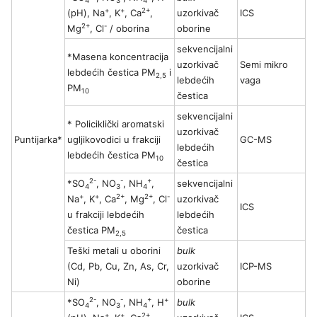
4
3
4
+
+
2+
(pH), Na
, K
, Ca
,
uzorkivač
ICS
2+
-
Mg
, Cl
/ oborina
oborine
sekvencijalni
*Masena koncentracija
uzorkivač
Semi mikro
lebdećih čestica PM
i
2,5
lebdećih
vaga
PM
10
čestica
sekvencijalni
* Policiklički aromatski
uzorkivač
Puntijarka*
ugljikovodici u frakciji
GC-MS
lebdećih
lebdećih čestica PM
10
čestica
2-
-
+
*SO
, NO
, NH
,
sekvencijalni
4
3
4
+
+
2+
2+
-
Na
, K
, Ca
, Mg
, Cl
uzorkivač
ICS
u frakciji lebdećih
lebdećih
čestica PM
čestica
2,5
Teški metali u oborini
bulk
(Cd, Pb, Cu, Zn, As, Cr,
uzorkivač
ICP-MS
Ni)
oborine
2-
-
+
+
*SO
, NO
, NH
, H
bulk
4
3
4
+
+
2+