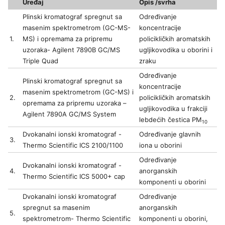
Uređaj
Opis /svrha
Plinski kromatograf spregnut sa
Određivanje
masenim spektrometrom (GC-MS-
koncentracije
1.
MS) i opremama za pripremu
policikličkih aromatskih
uzoraka- Agilent 7890B GC/MS
ugljikovodika u oborini i
Triple Quad
zraku
Određivanje
Plinski kromatograf spregnut sa
koncentracije
masenim spektrometrom (GC-MS) i
2.
policikličkih aromatskih
opremama za pripremu uzoraka –
ugljikovodika u frakciji
Agilent 7890A GC/MS System
lebdećih čestica PM
10
Dvokanalni ionski kromatograf -
Određivanje glavnih
3.
Thermo Scientific ICS 2100/1100
iona u oborini
Određivanje
Dvokanalni ionski kromatograf -
4.
anorganskih
Thermo Scientific ICS 5000+ cap
komponenti u oborini
Dvokanalni ionski kromatograf
Određivanje
spregnut sa masenim
anorganskih
5.
spektrometrom- Thermo Scientific
komponenti u oborini,