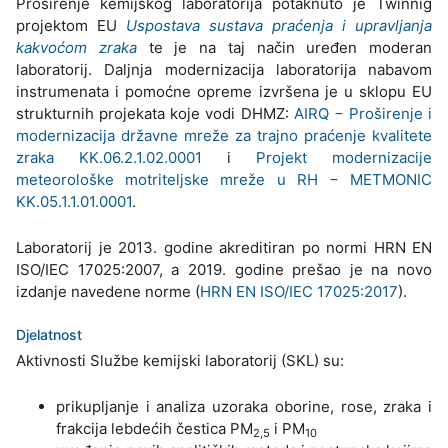
Proširenje kemijskog laboratorija potaknuto je Twinnig
projektom EU
Uspostava sustava praćenja i upravljanja
kakvoćom zraka
te je na taj način uređen moderan
laboratorij. Daljnja modernizacija laboratorija nabavom
instrumenata i pomoćne opreme izvršena je u sklopu EU
strukturnih projekata koje vodi DHMZ:
AIRQ − Proširenje i
modernizacija državne mreže za trajno praćenje kvalitete
zraka KK.06.2.1.02.0001
i
Projekt modernizacije
meteorološke motriteljske mreže u RH − METMONIC
KK.05.1.1.01.0001
.
Laboratorij je 2013. godine akreditiran po normi HRN EN
ISO/IEC 17025:2007, a 2019. godine prešao je na novo
izdanje navedene norme (
HRN EN ISO/IEC 17025:2017
).
Djelatnost
Aktivnosti Službe kemijski laboratorij (SKL) su:
prikupljanje i analiza uzoraka oborine, rose, zraka i
frakcija lebdećih čestica PM
i PM
2,5
10