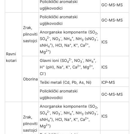
Policiklički aromatski
GC-MS-MS
ugljikovodici
Policiklički aromatski
GC-MS-MS
ugljikovodici
Zrak,
Anorganske komponente (SO
,
2
plinoviti
2-
-
+
-
SO
, NO
, NH
, NH
(sNO
,
4
3
4
3
3
sastojci
ICS
+
+
+
2+
sNH
), HCl, Na
, K
, Ca
,
4
2+
Mg
)
Ravni
2-
-
+
kotari
Glavni ioni (SO
, NO
, NH
,
4
3
4
+
+
+
2+
2+
H
(pH), Na
, K
, Ca
, Mg
,
ICS
-
Cl
)
Oborina
Teški metali (Cd, Pb, As, Ni)
ICP-MS
Policiklički aromatski
GC-MS-MS
ugljikovodici
Anorganske komponente (SO
,
2
2-
-
+
-
SO
, NO
, NH
, NH
(sNO
,
4
3
4
3
3
ICS
Zrak,
+
+
+
2+
sNH
), HCl, Na
, K
, Ca
,
4
plinoviti
2+
Mg
)
sastojci