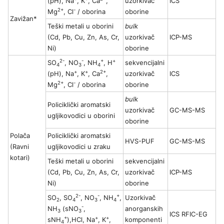
(pH), Na
, K
, Ca
,
uzorkivač
ICS
2+
-
Mg
, Cl
/ oborina
oborine
Zavižan*
Teški metali u oborini
bulk
(Cd, Pb, Cu, Zn, As, Cr,
uzorkivač
ICP-MS
Ni)
oborine
2-
-
+
+
SO
, NO
, NH
, H
sekvencijalni
4
3
4
+
+
2+
(pH), Na
, K
, Ca
,
uzorkivač
ICS
2+
-
Mg
, Cl
/ oborina
oborine
bulk
Policiklički aromatski
uzorkivač
GC-MS-MS
ugljikovodici u oborini
oborine
Polača
Policiklički aromatski
HVS-PUF
GC-MS-MS
(Ravni
ugljikovodici u zraku
kotari)
Teški metali u oborini
sekvencijalni
(Cd, Pb, Cu, Zn, As, Cr,
uzorkivač
ICP-MS
Ni)
oborine
2-
-
+
SO
, SO
, NO
, NH
,
Uzorkivač
2
4
3
4
-
NH
(sNO
,
anorganskih
3
3
ICS RFIC-EG
+
+
+
sNH
),HCl, Na
, K
,
komponenti
4