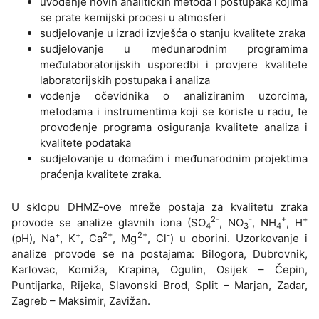
uvođenje novih analitičkih metoda i postupaka kojima
se prate kemijski procesi u atmosferi
sudjelovanje u izradi izvješća o stanju kvalitete zraka
sudjelovanje u međunarodnim programima
međulaboratorijskih usporedbi i provjere kvalitete
laboratorijskih postupaka i analiza
vođenje očevidnika o analiziranim uzorcima,
metodama i instrumentima koji se koriste u radu, te
provođenje programa osiguranja kvalitete analiza i
kvalitete podataka
sudjelovanje u domaćim i međunarodnim projektima
praćenja kvalitete zraka.
U sklopu DHMZ-ove mreže postaja za kvalitetu zraka
2-
-
+
+
provode se analize glavnih iona (SO
, NO
, NH
, H
4
3
4
+
+
2+
2+
-
(pH), Na
, K
, Ca
, Mg
, Cl
) u oborini. Uzorkovanje i
analize provode se na postajama: Bilogora, Dubrovnik,
Karlovac, Komiža, Krapina, Ogulin, Osijek – Čepin,
Puntijarka, Rijeka, Slavonski Brod, Split – Marjan, Zadar,
Zagreb – Maksimir, Zavižan.