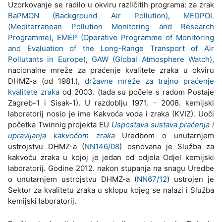
Uzorkovanje se radilo u okviru različitih programa: za zrak
BaPMON (Background Air Pollution)
,
MEDPOL
(Mediterranean Pollution Monitoring and Research
Programme)
,
EMEP (Operative Programme of Monitoring
and Evaluation of the Long-Range Transport of Air
Pollutants in Europe)
,
GAW (Global Atmosphere Watch)
,
nacionalne mreže za praćenje kvalitete zraka u okviru
DHMZ-a (od 1981.),
državne mreže za trajno praćenje
kvalitete zraka
od 2003. (tada su počele s radom Postaje
Zagreb-1 i Sisak-1). U razdoblju 1971. - 2008. kemijski
laboratorij nosio je ime Kakvoća voda i zraka (KVIZ). Uoči
početka Twinnig projekta EU
Uspostava sustava praćenja i
upravljanja kakvoćom zraka
Uredbom o unutarnjem
ustrojstvu DHMZ-a (
NN146/08
) osnovana je Služba za
kakvoću zraka u kojoj je jedan od odjela Odjel kemijski
laboratorij. Godine 2012. nakon stupanja na snagu Uredbe
o unutarnjem ustrojstvu DHMZ-a (
NN67/12
) ustrojen je
Sektor za kvalitetu zraka u sklopu kojeg se nalazi i Služba
kemijski laboratorij.