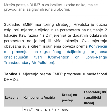
Mreža postaja DHMZ-a za kvalitetu zraka na kojima se
provodi analiza glavnih iona u oborini.
Sukladno EMEP monitoring strategiji Hrvatska je dužna
osigurati mjerenja cijelog niza parametara na najmanje 2
lokacije (tzv. razina 1 i 2 mjerenja) te dodatnih odabranih
parametara na jednoj ili više lokacija. Ova mjerenja
obavezna su s ciljem ispunjenja obveza prema
Konvenciji
o praćenju prekograničnog daljinskog prijenosa
onečišćujućih tvari (Convention on Long-Range
Transboundary Air Pollution)
.
Tablica 1.
Mjerenja prema EMEP programu u nadležnosti
DHMZ-a:
Laboratorijski
Uređaj na
Lokacija
Komponenta/matrix
/ analitički
postaji
uređaj
2-
-
+
+
*SO
, NO
, NH
, H
bulk