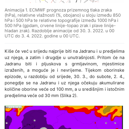
Animacija 1. ECMWF prognoza prizemnog tlaka zraka
(hPa), relativne vlažnosti (%, obojano) u sloju između 850
hPa i 500 hPa te relativne topografije između 1000 hPa i
500 hPa (gpdam, crvene linije-topao zrak i plave linije-
hladan zrak). Razdoblje animacije od 30. 3. 2022. u 00
UTC do 3. 4. 2022. godine u 00 UTC.
Kiše će već u srijedu najprije biti na Jadranu i u predjelima
uz njega, a zatim i drugdje u unutrašnjosti. Pritom će na
Jadranu biti i pljuskova s grmljavinom, mjestimice
izraženih, a moguće je i nevrijeme. Tijekom oborinske
epizode, u razdoblju od srijede, 30. 3., do subote, 2. 4.,
ponegdje se na Jadranu i uz njega očekuju akumulirane
količine oborine veće od 100 mm, a u središnjim i istočnim
predjelima veće od 30 mm (Slika 2).