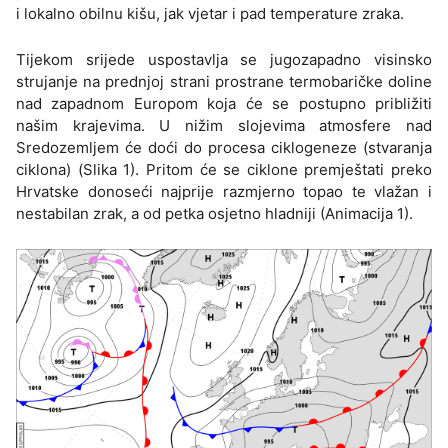
i lokalno obilnu kišu, jak vjetar i pad temperature zraka.
Tijekom srijede uspostavlja se jugozapadno visinsko
strujanje na prednjoj strani prostrane termobaričke doline
nad zapadnom Europom koja će se postupno približiti
našim krajevima. U nižim slojevima atmosfere nad
Sredozemljem će doći do procesa ciklogeneze (stvaranja
ciklona) (Slika 1). Pritom će se ciklone premještati preko
Hrvatske donoseći najprije razmjerno topao te vlažan i
nestabilan zrak, a od petka osjetno hladniji (Animacija 1).