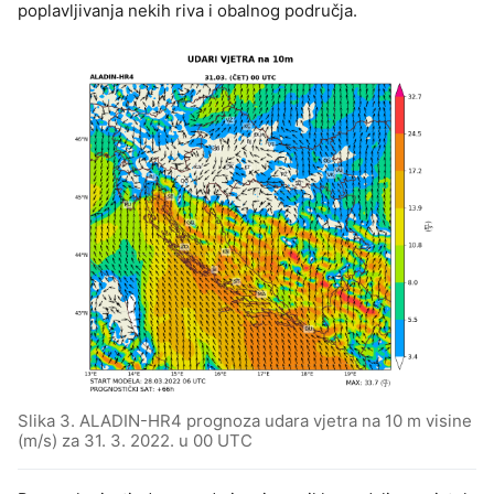
poplavljivanja nekih riva i obalnog područja.
Slika 3. ALADIN-HR4 prognoza udara vjetra na 10 m visine
(m/s) za 31. 3. 2022. u 00 UTC