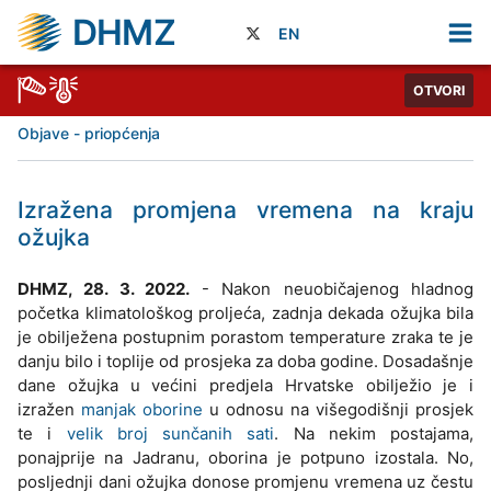
DHMZ
EN
OTVORI
Objave - priopćenja
Izražena promjena vremena na kraju
ožujka
DHMZ, 28. 3. 2022.
- Nakon neuobičajenog hladnog
početka klimatološkog proljeća, zadnja dekada ožujka bila
je obilježena postupnim porastom temperature zraka te je
danju bilo i toplije od prosjeka za doba godine. Dosadašnje
dane ožujka u većini predjela Hrvatske obilježio je i
izražen
manjak oborine
u odnosu na višegodišnji prosjek
te i
velik broj sunčanih sati
. Na nekim postajama,
ponajprije na Jadranu, oborina je potpuno izostala. No,
posljednji dani ožujka donose promjenu vremena uz čestu