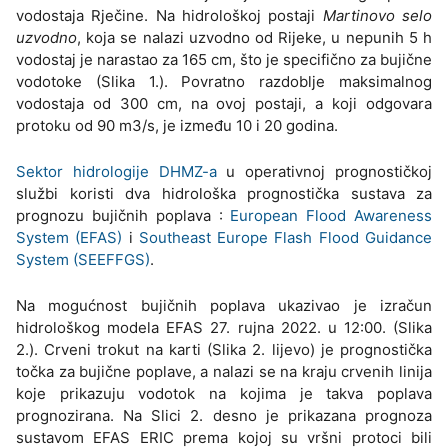
vodostaja Rječine. Na hidrološkoj postaji
Martinovo selo
uzvodno
, koja se nalazi uzvodno od Rijeke, u nepunih 5 h
vodostaj je narastao za 165 cm, što je specifično za bujične
vodotoke (Slika 1.). Povratno razdoblje maksimalnog
vodostaja od 300 cm, na ovoj postaji, a koji odgovara
protoku od 90 m3/s, je između 10 i 20 godina.
Sektor hidrologije DHMZ-a
u operativnoj prognostičkoj
službi koristi dva hidrološka prognostička sustava za
prognozu bujičnih poplava :
European Flood Awareness
System (EFAS)
i
Southeast Europe Flash Flood Guidance
System (SEEFFGS)
.
Na mogućnost bujičnih poplava ukazivao je izračun
hidrološkog modela EFAS 27. rujna 2022. u 12:00. (Slika
2.). Crveni trokut na karti (Slika 2. lijevo) je prognostička
točka za bujične poplave, a nalazi se na kraju crvenih linija
koje prikazuju vodotok na kojima je takva poplava
prognozirana. Na Slici 2. desno je prikazana prognoza
sustavom EFAS ERIC prema kojoj su vršni protoci bili