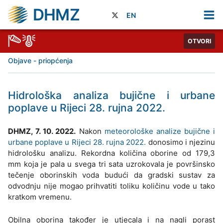
DHMZ
EN
OTVORI
Objave - priopćenja
Hidrološka analiza bujične i urbane
poplave u Rijeci 28. rujna 2022.
DHMZ, 7. 10. 2022.
Nakon
meteorološke analize bujične i
urbane poplave u Rijeci 28. rujna 2022.
donosimo i njezinu
hidrološku analizu. Rekordna količina oborine od 179,3
mm koja je pala u svega tri sata uzrokovala je površinsko
tečenje oborinskih voda budući da gradski sustav za
odvodnju nije mogao prihvatiti toliku količinu vode u tako
kratkom vremenu.
Obilna oborina također je utjecala i na nagli porast