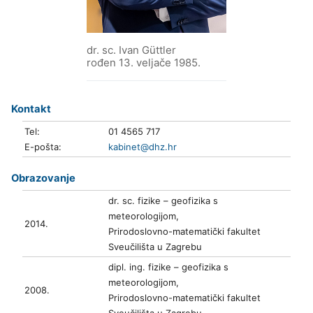
dr. sc. Ivan Güttler
rođen 13. veljače 1985.
Kontakt
Tel:
01 4565 717
E-pošta:
kabinet@dhz.hr
Obrazovanje
dr. sc. fizike – geofizika s
meteorologijom,
2014.
Prirodoslovno-matematički fakultet
Sveučilišta u Zagrebu
dipl. ing. fizike – geofizika s
meteorologijom,
2008.
Prirodoslovno-matematički fakultet