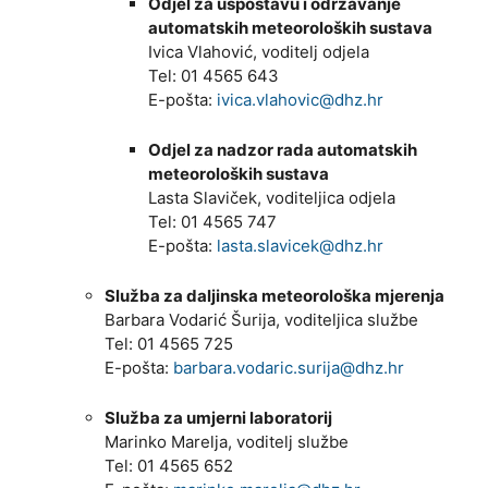
Odjel za uspostavu i održavanje
automatskih meteoroloških sustava
Ivica Vlahović, voditelj odjela
Tel: 01 4565 643
E-pošta:
ivica.vlahovic@dhz.hr
Odjel za nadzor rada automatskih
meteoroloških sustava
Lasta Slaviček, voditeljica odjela
Tel: 01 4565 747
E-pošta:
lasta.slavicek@dhz.hr
Služba za daljinska meteorološka mjerenja
Barbara Vodarić Šurija, voditeljica službe
Tel: 01 4565 725
E-pošta:
barbara.vodaric.surija@dhz.hr
Služba za umjerni laboratorij
Marinko Marelja, voditelj službe
Tel: 01 4565 652