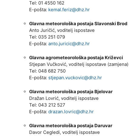
Tel: 01 4550 162
E-pošta:
kemal.feriz@dhz.hr
Glavna meteorološka postaja Slavonski Brod
Anto Juričić, voditelj ispostave
Tel: 035 251 079
E-pošta:
anto.juricic@dhz.hr
Glavna agrometeorološka postaja Križevci
Stjepan Vučković, voditelj ispostave (zamjena)
Tel: 048 682 750
E-pošta:
stjepan.vuckovic@dhz.hr
Glavna meteorološka postaja Bjelovar
Dražan Lovrić, voditelj ispostave
Tel: 043 212 527
E-pošta:
drazan.lovric@dhz.hr
Glavna meteorološka postaja Daruvar
Davor Cegledi, voditelj ispostave