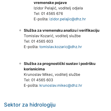
vremenske pojave
Izidor Pelajić, voditelj odjela
Tel: 01 4565 676
E-pošta:
izidor.pelajic@dhz.hr
Služba za vremensku analizu i verifikaciju
Tomislav Kozarić, voditelj službe
Tel: 01 4565 603
E-pošta:
tomislav.kozaric@dhz.hr
Služba za prognostički sustav i podršku
korisnicima
Krunoslav Mikec, voditelj službe
Tel: 01 4565 603
E-pošta:
krunoslav.mikec@dhz.hr
Sektor za hidrologiju