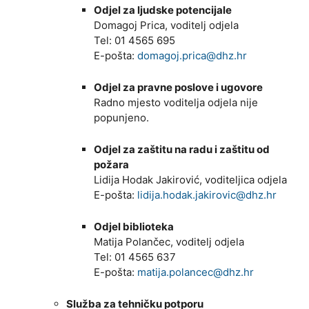
Odjel za ljudske potencijale
Domagoj Prica, voditelj odjela
Tel: 01 4565 695
E-pošta:
domagoj.prica@dhz.hr
Odjel za pravne poslove i ugovore
Radno mjesto voditelja odjela nije
popunjeno.
Odjel za zaštitu na radu i zaštitu od
požara
Lidija Hodak Jakirović, voditeljica odjela
E-pošta:
lidija.hodak.jakirovic@dhz.hr
Odjel biblioteka
Matija Polančec, voditelj odjela
Tel: 01 4565 637
E-pošta:
matija.polancec@dhz.hr
Služba za tehničku potporu