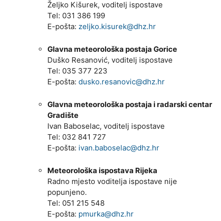
Željko Kišurek, voditelj ispostave
Tel: 031 386 199
E-pošta:
zeljko.kisurek@dhz.hr
Glavna meteorološka postaja Gorice
Duško Resanović, voditelj ispostave
Tel: 035 377 223
E-pošta:
dusko.resanovic@dhz.hr
Glavna meteorološka postaja i radarski centar
Gradište
Ivan Baboselac, voditelj ispostave
Tel: 032 841 727
E-pošta:
ivan.baboselac@dhz.hr
Meteorološka ispostava Rijeka
Radno mjesto voditelja ispostave nije
popunjeno.
Tel: 051 215 548
E-pošta:
pmurka@dhz.hr