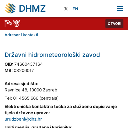
DHMZ
EN
OTVORI
Adresar i kontakti
Državni hidrometeorološki zavod
OIB:
74660437164
MB:
03206017
Adresa sjedišta:
Ravnice 48, 10000 Zagreb
Tel: 01 4565 666 (centrala)
Elektronička kontaktna točka za službeno dopisivanje
tijela državne uprave:
urudzbeni@dhz.hr
Upiti medija, građana i korisnika: