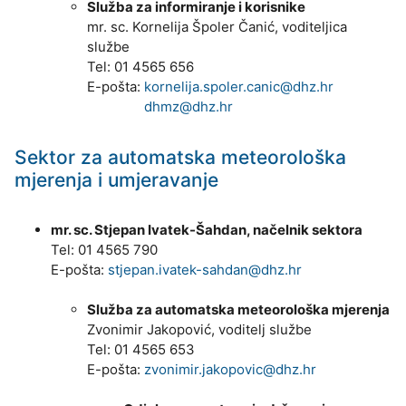
Služba za informiranje i korisnike
mr. sc. Kornelija Špoler Čanić, voditeljica
službe
Tel: 01 4565 656
E-pošta:
kornelija.spoler.canic@dhz.hr
E-pošta:
dhmz@dhz.hr
Sektor za automatska meteorološka
mjerenja i umjeravanje
mr. sc. Stjepan Ivatek-Šahdan, načelnik sektora
Tel: 01 4565 790
E-pošta:
stjepan.ivatek-sahdan@dhz.hr
Služba za automatska meteorološka mjerenja
Zvonimir Jakopović, voditelj službe
Tel: 01 4565 653
E-pošta:
zvonimir.jakopovic@dhz.hr