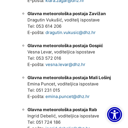
E-pošta:
klara.zagar@dhz.hr
Glavna meteorološka postaja Zavižan
Dragutin Vukušić, voditelj ispostave
Tel: 053 614 206
E-pošta:
dragutin.vukusic@dhz.hr
Glavna meteorološka postaja Gospić
Vesna Levar, voditeljica ispostave
Tel: 053 572 016
E-pošta:
vesna.levar@dhz.hr
Glavna meteorološka postaja Mali Lošinj
Emina Puncet, voditeljica ispostave
Tel: 051 231 015
E-pošta:
emina.puncet@dhz.hr
Glavna meteorološka postaja Rab
Ingrid Debelić, voditeljica ispostave
Tel: 051 724 186