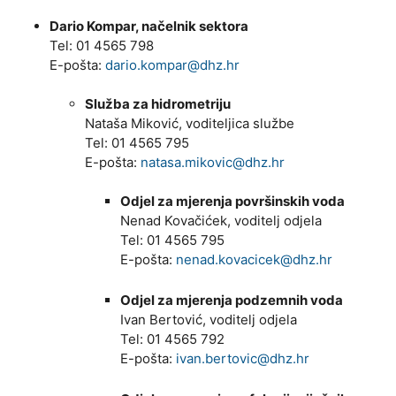
Dario Kompar, načelnik sektora
Tel: 01 4565 798
E-pošta:
dario.kompar@dhz.hr
Služba za hidrometriju
Nataša Miković, voditeljica službe
Tel: 01 4565 795
E-pošta:
natasa.mikovic@dhz.hr
Odjel za mjerenja površinskih voda
Nenad Kovačićek, voditelj odjela
Tel: 01 4565 795
E-pošta:
nenad.kovacicek@dhz.hr
Odjel za mjerenja podzemnih voda
Ivan Bertović, voditelj odjela
Tel: 01 4565 792
E-pošta:
ivan.bertovic@dhz.hr