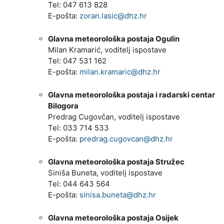
Tel: 047 613 828
E-pošta:
zoran.lasic@dhz.hr
Glavna meteorološka postaja Ogulin
Milan Kramarić, voditelj ispostave
Tel: 047 531 162
E-pošta:
milan.kramaric@dhz.hr
Glavna meteorološka postaja i radarski centar
Bilogora
Predrag Cugovčan, voditelj ispostave
Tel: 033 714 533
E-pošta:
predrag.cugovcan@dhz.hr
Glavna meteorološka postaja Stružec
Siniša Buneta, voditelj ispostave
Tel: 044 643 564
E-pošta:
sinisa.buneta@dhz.hr
Glavna meteorološka postaja Osijek