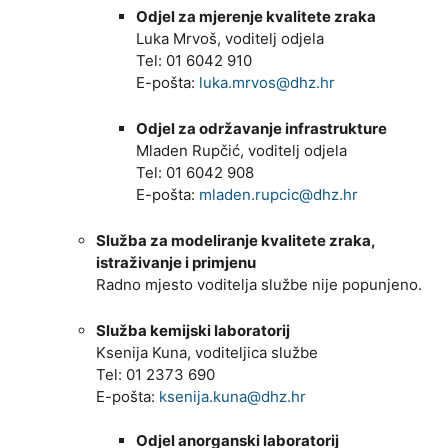
Odjel za mjerenje kvalitete zraka
Luka Mrvoš, voditelj odjela
Tel: 01 6042 910
E-pošta:
luka.mrvos@dhz.hr
Odjel za održavanje infrastrukture
Mladen Rupčić, voditelj odjela
Tel: 01 6042 908
E-pošta:
mladen.rupcic@dhz.hr
Služba za modeliranje kvalitete zraka,
istraživanje i primjenu
Radno mjesto voditelja službe nije popunjeno.
Služba kemijski laboratorij
Ksenija Kuna, voditeljica službe
Tel: 01 2373 690
E-pošta:
ksenija.kuna@dhz.hr
Odjel anorganski laboratorij