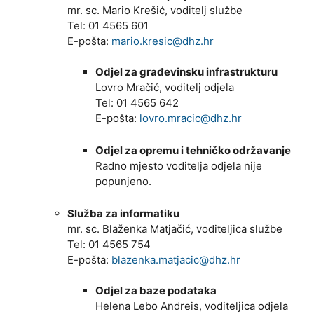
mr. sc. Mario Krešić, voditelj službe
Tel: 01 4565 601
E-pošta:
mario.kresic@dhz.hr
Odjel za građevinsku infrastrukturu
Lovro Mračić, voditelj odjela
Tel: 01 4565 642
E-pošta:
lovro.mracic@dhz.hr
Odjel za opremu i tehničko održavanje
Radno mjesto voditelja odjela nije
popunjeno.
Služba za informatiku
mr. sc. Blaženka Matjačić, voditeljica službe
Tel: 01 4565 754
E-pošta:
blazenka.matjacic@dhz.hr
Odjel za baze podataka
Helena Lebo Andreis, voditeljica odjela