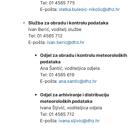
Tel: 01 4565 775
E-pošta:
vlatka.bulesic-nikolic@dhz.hr
Služba za obradu i kontrolu podataka
Ivan Berić, voditelj službe
Tel: 01 4565 712
E-pošta:
ivan.beric@dhz.hr
Odjel za obradu i kontrolu meteoroloških
podataka
Ana Šantić, voditeljica odjela
Tel: 01 4565 619
E-pošta:
ana.santic@dhz.hr
Odjel za arhiviranje i distribuciju
meteoroloških podataka
Ivana Šljivić, voditeljica odjela
Tel: 01 4565 712
E-pošta:
ivana.sljivic@dhz.hr