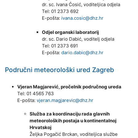
dr. sc. Ivana Ćosić, voditeljica odjela
Tel: 01 2373 692
E-pošta:
ivana.cosic@dhz.hr
Odjel organski laboratorij
dr. sc. Dario Dabić, voditelj odjela
Tel: 01 2373 691
E-pošta:
dario.dabic@dhz.hr
Područni meteorološki ured Zagreb
Vjeran Magjarević, pročelnik područnog ureda
Tel: 01 4565 763
E-pošta:
vjeran.magjarevic@dhz.hr
Služba za koordinaciju rada glavnih
meteoroloških postaja u kontinentalnoj
Hrvatskoj
Željka Pogačić Brckan, voditeljica službe