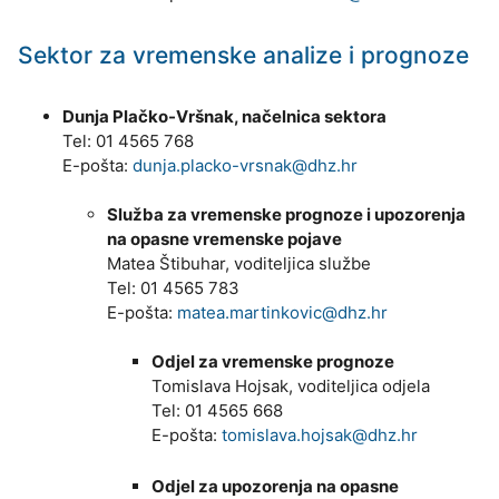
Sektor za vremenske analize i prognoze
Dunja Plačko-Vršnak, načelnica sektora
Tel: 01 4565 768
E-pošta:
dunja.placko-vrsnak@dhz.hr
Služba za vremenske prognoze i upozorenja
na opasne vremenske pojave
Matea Štibuhar, voditeljica službe
Tel: 01 4565 783
E-pošta:
matea.martinkovic@dhz.hr
Odjel za vremenske prognoze
Tomislava Hojsak, voditeljica odjela
Tel: 01 4565 668
E-pošta:
tomislava.hojsak@dhz.hr
Odjel za upozorenja na opasne