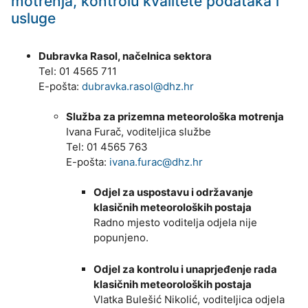
motrenja, kontrolu kvalitete podataka i
usluge
Dubravka Rasol, načelnica sektora
Tel: 01 4565 711
E-pošta:
dubravka.rasol@dhz.hr
Služba za prizemna meteorološka motrenja
Ivana Furač, voditeljica službe
Tel: 01 4565 763
E-pošta:
ivana.furac@dhz.hr
Odjel za uspostavu i održavanje
klasičnih meteoroloških postaja
Radno mjesto voditelja odjela nije
popunjeno.
Odjel za kontrolu i unaprjeđenje rada
klasičnih meteoroloških postaja
Vlatka Bulešić Nikolić, voditeljica odjela