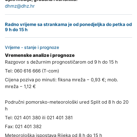
dhmz@dhz.hr
Radno vrijeme sa strankama je od ponedjeljka do petka od
9 h do 15 h
Vrijeme - stanje i prognoze
Vremenske analize i prognoze
Razgovor s dežurnim prognostičarom od 9 h do 15 h
Tel: 060 616 666 (T-com)
Cijena poziva po minuti: fiksna mreža − 0,93 €; mob.
mreža − 1,12 €
Područni pomorsko-meteorološki ured Split od 8 h do 20
h
Tel: 021 401 380 ili 021 401 381
Fax: 021 401 382
Meteorološka ispostava Rijeka od 8 h do 15 h