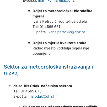
E-pošta:
marinko.marelja@dhz.hr
Odjel za meteorološka i hidrološka
mjerila
Ivana Petrović, voditeljica odjela
Tel: 01 4565 651
E-pošta:
ivana.petrovic@dhz.hr
Odjel za mjerila kvalitete zraka
Radno mjesto voditelja odjela nije
popunjeno.
Sektor za meteorološka istraživanja i
razvoj
dr. sc. Iris Odak, načelnica sektora
Tel: 01 4565 678
E-pošta:
iris.odak@dhz.hr
Služba za razvoj operativnih prognostičkih