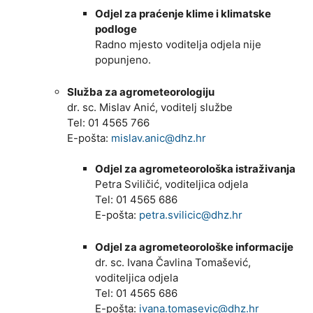
Odjel za praćenje klime i klimatske
podloge
Radno mjesto voditelja odjela nije
popunjeno.
Služba za agrometeorologiju
dr. sc. Mislav Anić, voditelj službe
Tel: 01 4565 766
E-pošta:
mislav.anic@dhz.hr
Odjel za agrometeorološka istraživanja
Petra Sviličić, voditeljica odjela
Tel: 01 4565 686
E-pošta:
petra.svilicic@dhz.hr
Odjel za agrometeorološke informacije
dr. sc. Ivana Čavlina Tomašević,
voditeljica odjela
Tel: 01 4565 686
E-pošta:
ivana.tomasevic@dhz.hr