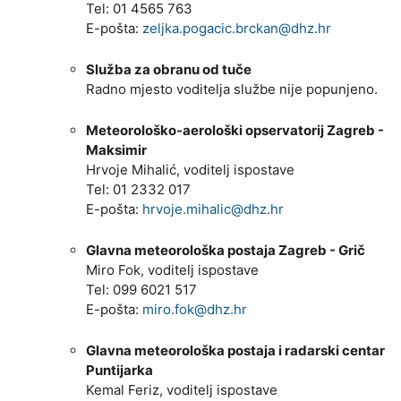
Tel: 01 4565 763
E-pošta:
zeljka.pogacic.brckan@dhz.hr
Služba za obranu od tuče
Radno mjesto voditelja službe nije popunjeno.
Meteorološko-aerološki opservatorij Zagreb -
Maksimir
Hrvoje Mihalić, voditelj ispostave
Tel: 01 2332 017
E-pošta:
hrvoje.mihalic@dhz.hr
Glavna meteorološka postaja Zagreb - Grič
Miro Fok, voditelj ispostave
Tel: 099 6021 517
E-pošta:
miro.fok@dhz.hr
Glavna meteorološka postaja i radarski centar
Puntijarka
Kemal Feriz, voditelj ispostave