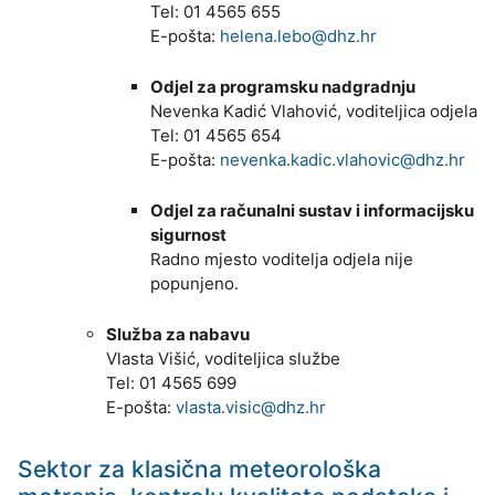
Tel: 01 4565 655
E-pošta:
helena.lebo@dhz.hr
Odjel za programsku nadgradnju
Nevenka Kadić Vlahović, voditeljica odjela
Tel: 01 4565 654
E-pošta:
nevenka.kadic.vlahovic@dhz.hr
Odjel za računalni sustav i informacijsku
sigurnost
Radno mjesto voditelja odjela nije
popunjeno.
Služba za nabavu
Vlasta Višić, voditeljica službe
Tel: 01 4565 699
E-pošta:
vlasta.visic@dhz.hr
Sektor za klasična meteorološka