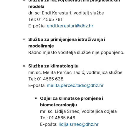
modela
dr. sc. Endi Keresturi, voditelj službe
Tel: 01 4565 781
E-pošta:
endi.keresturi@dhz.hr
Služba za primijenjena istraživanja i
modeliranje
Radno mjesto voditelja službe nije popunjeno.
Služba za klimatologiju
mr. sc. Melita Perčec Tadić, voditeljica službe
Tel: 01 4565 638
E-pošta:
melita.percec.tadic@dhz.hr
Odjel za klimatske promjene i
biometeorologiju
mr. sc. Lidija Srnec, voditeljica odjela
Tel: 01 4565 646
E-pošta:
lidija.srnec@dhz.hr