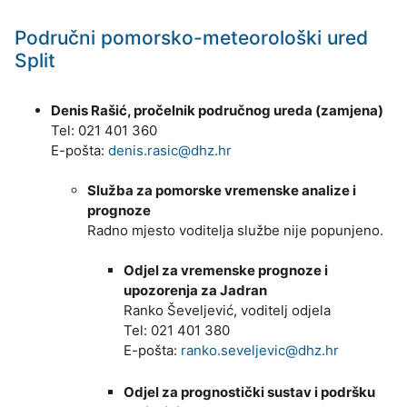
Područni pomorsko-meteorološki ured
Split
Denis Rašić, pročelnik područnog ureda (zamjena)
Tel: 021 401 360
E-pošta:
denis.rasic@dhz.hr
Služba za pomorske vremenske analize i
prognoze
Radno mjesto voditelja službe nije popunjeno.
Odjel za vremenske prognoze i
upozorenja za Jadran
Ranko Ševeljević, voditelj odjela
Tel: 021 401 380
E-pošta:
ranko.seveljevic@dhz.hr
Odjel za prognostički sustav i podršku