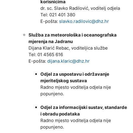
korisnicima
dr. sc. Slavko Radilović, voditelj odjela
Tel: 021 401 380
E-pošta:
slavko.radilovic@dhz.hr
Služba za meteorološka i oceanografska
mjerenja na Jadranu
Dijana Klarić Rebac, voditeljica službe
Tel: 01 4565 616
E-pošta:
dijana.klaric@dhz.hr
Odjel za uspostavu i održavanje
mjeriteljskog sustava
Radno mjesto voditelja odjela nije
popunjeno.
Odjel za informacijski sustav, standarde
i obradu podataka
Radno mjesto voditelja odjela nije
popunjeno.