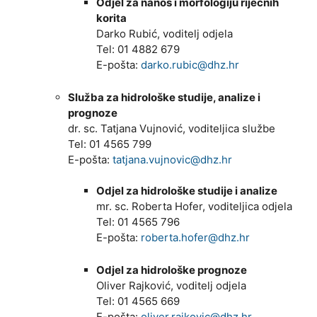
Odjel za nanos i morfologiju riječnih
korita
Darko Rubić, voditelj odjela
Tel: 01 4882 679
E-pošta:
darko.rubic@dhz.hr
Služba za hidrološke studije, analize i
prognoze
dr. sc. Tatjana Vujnović, voditeljica službe
Tel: 01 4565 799
E-pošta:
tatjana.vujnovic@dhz.hr
Odjel za hidrološke studije i analize
mr. sc. Roberta Hofer, voditeljica odjela
Tel: 01 4565 796
E-pošta:
roberta.hofer@dhz.hr
Odjel za hidrološke prognoze
Oliver Rajković, voditelj odjela
Tel: 01 4565 669
E-pošta:
oliver.rajkovic@dhz.hr