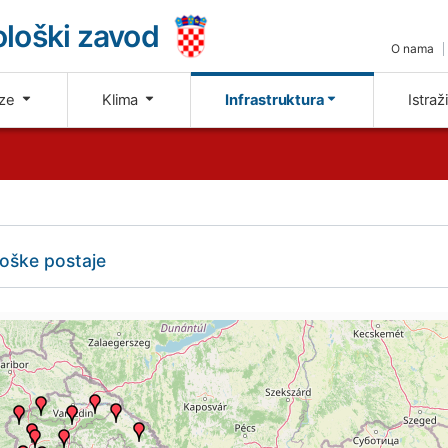
loški zavod
O nama
oze
Klima
Infrastruktura
Istraž
loške postaje