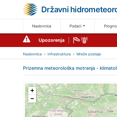
Državni hidrometeoro
Naslovnica
Podaci
Progn
Upozorenja
Naslovnica
Infrastruktura
Mreže postaja
Prizemna meteorološka motrenja - klimato