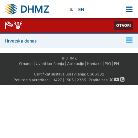
DHMZ
EN
OTVORI
Hrvatska danas
© DHMZ
O nama
|
Uvjeti korištenja
|
Aplikacije
|
Kontakti
|
PiO
|
EN
Certifikat sustava upravljanja:
C666382
Potvrde o akreditaciji:
1427
|
1505
|
2365
Pratite nas: