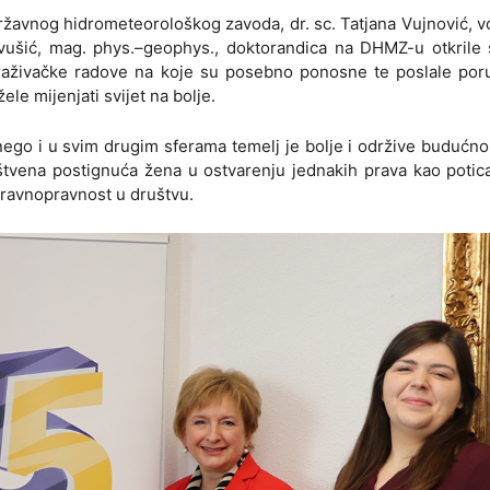
ržavnog hidrometeorološkog zavoda, dr. sc. Tatjana Vujnović, vo
vušić, mag. phys.–geophys., doktorandica na DHMZ-u otkrile 
 istraživačke radove na koje su posebno ponosne te poslale po
e mijenjati svijet na bolje.
ego i u svim drugim sferama temelj je bolje i održive budućno
štvena postignuća žena u ostvarenju jednakih prava kao potic
i ravnopravnost u društvu.