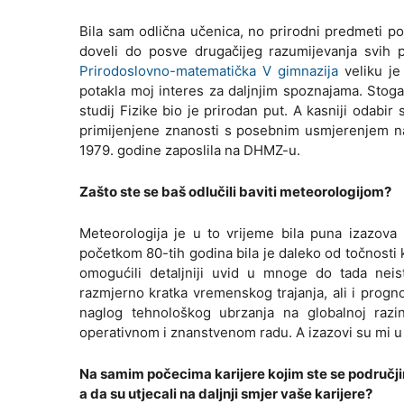
Bila sam odlična učenica, no prirodni predmeti po
doveli do posve drugačijeg razumijevanja svih 
Prirodoslovno-matematička V gimnazija
veliku je
potakla moj interes za daljnjim spoznajama. Stoga
studij Fizike bio je prirodan put. A kasniji odabir 
primijenjene znanosti s posebnim usmjerenjem na
1979. godine zaposlila na DHMZ-u.
Zašto ste se baš odlučili baviti meteorologijom?
Meteorologija je u to vrijeme bila puna izazova
početkom 80-tih godina bila je daleko od točnosti k
omogućili detaljniji uvid u mnoge do tada neis
razmjerno kratka vremenskog trajanja, ali i progn
naglog tehnološkog ubrzanja na globalnoj razi
operativnom i znanstvenom radu. A izazovi su mi u c
Na samim počecima karijere kojim ste se područjim
a da su utjecali na daljnji smjer vaše karijere?