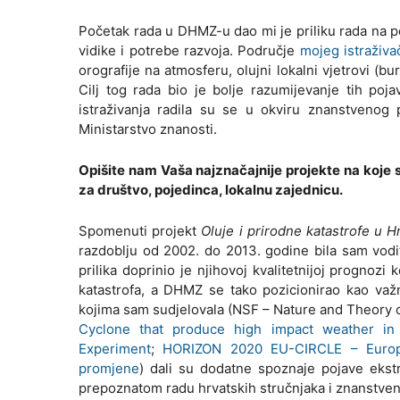
Početak rada u DHMZ-u dao mi je priliku rada na 
vidike i potrebe razvoja. Područje
mojeg istraživa
orografije na atmosferu, olujni lokalni vjetrovi (b
Cilj tog rada bio je bolje razumijevanje tih poj
istraživanja radila su se u okviru znanstvenog
Ministarstvo znanosti.
Opišite nam Vaša najznačajnije projekte na koje ste
za društvo, pojedinca, lokalnu zajednicu.
Spomenuti projekt
Oluje i prirodne katastrofe u H
razdoblju od 2002. do 2013. godine bila sam vodit
prilika doprinio je njihovoj kvalitetnijoj prognozi 
katastrofa, a DHMZ se tako pozicionirao kao važ
kojima sam sudjelovala (NSF – Nature and Theory 
Cyclone that produce high impact weather in
Experiment
;
HORIZON 2020 EU-CIRCLE – Europski
promjene
) dali su dodatne spoznaje pojave ekstr
prepoznatom radu hrvatskih stručnjaka i znanstve