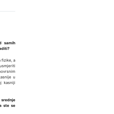
od samih
aditi?
fizike, a
usmjeriti
znovrsnim
asnije u
j kasniji
 srednje
a ste se