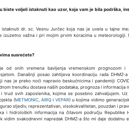
u biste voljeli istaknuti kao uzor, koja vam je bila podrška, ins
 istaknuti dr. sc. Vesnu Jurčec koja nas je uvela u tajne m
je izuzetno važna i pri mojim prvim koracima u meteorologiji.
ovima susrećete?
o je od onih vremena bavljenja vremenskom prognozom i 
jetom. Današnji posao zahtijeva koordinaciju rada DHMZ-a
ji nas je preko noći napravio beskućnicima i pandemiji COVID
dnom trenutku dostava naših podataka, prognoza i informacija n
a i trud svih zaposlenika, kojima se posebno zahvaljujem. U
ojekta (
METMONIC
,
AIRQ
i
VEPAR
) u kojima vidimo generacijsk
igurao sljediv, reprezentativan, visokokvalitetan, pouzdan i pr
ka i hidroloških informacija na čitavom području Republike 
 dok vidim svakodnevni napredak DHMZ-a što mi daje dodatnu e