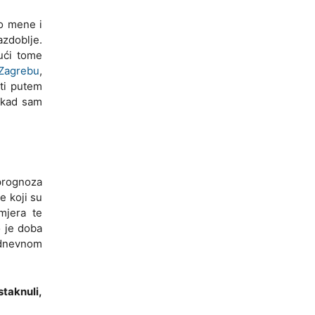
ko mene i
zdoblje.
ući tome
 Zagrebu
,
ti putem
 kad sam
prognoza
e koji su
mjera te
o je doba
odnevnom
staknuli,