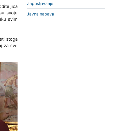
Zapošljavanje
diteljica
su svoje
Javna nabava
ruku svim
sti stoga
aj za sve