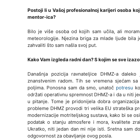
Postoji li u Vašoj profesionalnoj karijeri osoba koj
mentor-ica?
Bilo je više osoba od kojih sam učila, ali moram
meteorologije. Njezina briga za mlade ljude bila 
zahvaliti što sam našla svoj put.
Kako Vam izgleda radni dan? S kojim se sve izaz
Današnja pozicija ravnateljice DHMZ-a dalek
znanstvenim radom. Tih se vremena sjećam sa s
poljima. Ponosna sam da smo, unatoč
potresu
ko
održati operativnu spremnost DHMZ-a i da u niti je
u pitanje. Tome je pridonijela dobra organizacij
probleme DHMZ provodi tri velika EU strateška pr
modernizacije motriteljskog sustava, kako bi se os
podatak o stanju atmosfere i mora, kvalitete zra
Ukratko, niti jedan dan mi nije isti. Sretna sam
odgovornost za obavljanje ovog posla.