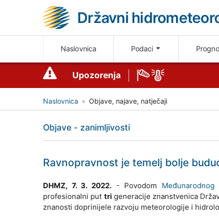
Državni hidrometeoro
Naslovnica
Podaci
Progn
Upozorenja
Naslovnica
Objave, najave, natječaji
Objave - zanimljivosti
Ravnopravnost je temelj bolje budu
DHMZ, 7. 3. 2022.
- Povodom
Međunarodnog 
profesionalni put
tri
generacije znanstvenica Držav
znanosti doprinijele razvoju meteorologije i hidrolo