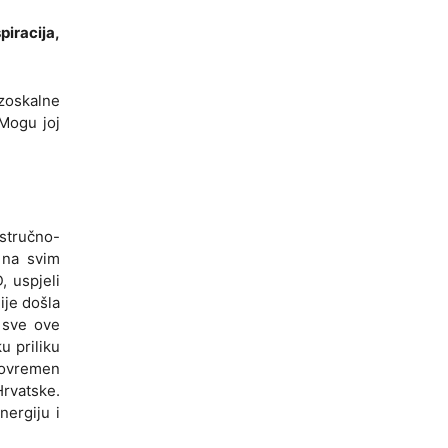
piracija,
ezoskalne
 Mogu joj
stručno-
 na svim
, uspjeli
ije došla
z sve ove
u priliku
avovremen
Hrvatske.
nergiju i