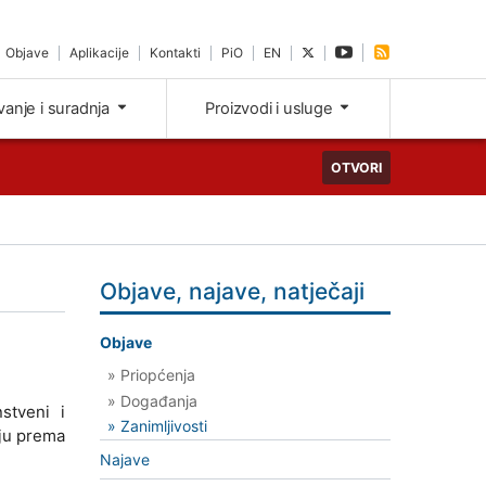
Objave
Aplikacije
Kontakti
PiO
EN
ivanje i suradnja
Proizvodi i usluge
OTVORI
Objave, najave, natječaji
Objave
» Priopćenja
» Događanja
stveni i
» Zanimljivosti
lju prema
Najave