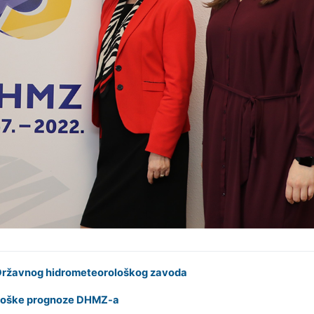
a Državnog hidrometeorološkog zavoda
drološke prognoze DHMZ-a