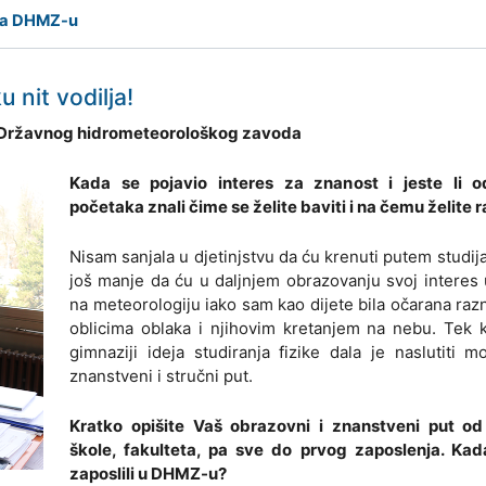
 na DHMZ-u
 nit vodilja!
ca Državnog hidrometeorološkog zavoda
Kada se pojavio interes za znanost i jeste li 
početaka znali čime se želite baviti i na čemu želite r
Nisam sanjala u djetinjstvu da ću krenuti putem studija 
još manje da ću u daljnjem obrazovanju svoj interes 
na meteorologiju iako sam kao dijete bila očarana ra
oblicima oblaka i njihovim kretanjem na nebu. Tek k
gimnaziji ideja studiranja fizike dala je naslutiti mo
znanstveni i stručni put.
Kratko opišite Vaš obrazovni i znanstveni put od
škole, fakulteta, pa sve do prvog zaposlenja. Kad
zaposlili u DHMZ-u?