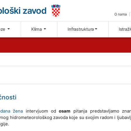
loški zavod
O nama
oze
Klima
Infrastruktura
Istraž
ćnosti
dana žena
intervjuom od
osam
pitanja predstavljamo znan
nog hidrometeorološkog zavoda koje su svojim radom i ljubav
gije.