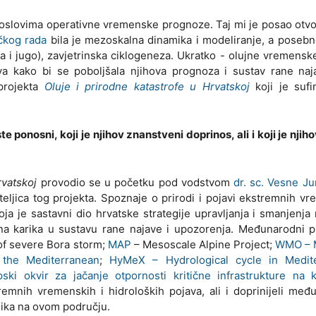
poslovima operativne vremenske prognoze. Taj mi je posao otv
čkog rada
bila je mezoskalna dinamika i modeliranje, a posebn
ura i jugo), zavjetrinska ciklogeneza. Ukratko - olujne vremensk
ava kako bi se poboljšala njihova prognoza i sustav rane na
 projekta
Oluje i prirodne katastrofe u Hrvatskoj
koji je sufi
 ponosni, koji je njihov znanstveni doprinos, ali i koji je njih
rvatskoj
provodio se u početku pod vodstvom
dr. sc. Vesne Ju
eljica tog projekta. Spoznaje o prirodi i pojavi ekstremnih v
koja je sastavni dio hrvatske strategije upravljanja i smanjenja 
na karika u sustavu rane najave i upozorenja. Međunarodni pr
of severe Bora storm;
MAP
– Mesoscale Alpine Project;
WMO – 
 the Mediterranean
;
HyMeX – Hydrological cycle in Medit
 okvir za jačanje otpornosti kritične infrastrukture na k
emnih vremenskih i hidroloških pojava, ali i doprinijeli me
nika na ovom području.