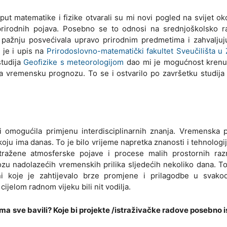
put matematike i fizike otvarali su mi novi pogled na svijet o
prirodnih pojava. Posebno se to odnosi na srednjoškolsko ra
 pažnju posvećivala upravo prirodnim predmetima i zahvaljuj
 je i upis na
Prirodoslovno-matematički fakultet Sveučilišta u
studija
Geofizike s meteorologijom
dao mi je mogućnost krenu
 vremensku prognozu. To se i ostvarilo po završetku studija
 i omogućila primjenu interdisciplinarnih znanja. Vremenska 
oju ima danas. To je bilo vrijeme napretka znanosti i tehnologij
tražene atmosferske pojave i procese malih prostornih raz
ozu nadolazećih vremenskih prilika sljedećih nekoliko dana. T
ni koje je zahtijevalo brze promjene i prilagodbe u svak
ijelom radnom vijeku bili nit vodilja.
a sve bavili? Koje bi projekte /istraživačke radove posebno i