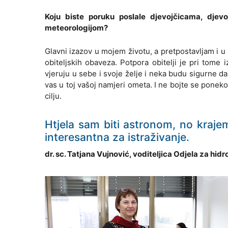
Koju biste poruku poslale djevojčicama, dje
meteorologijom?
Glavni izazov u mojem životu, a pretpostavljam i u
obiteljskih obaveza. Potpora obitelji je pri tom
vjeruju u sebe i svoje želje i neka budu sigurne da
vas u toj vašoj namjeri ometa. I ne bojte se ponek
cilju.
Htjela sam biti astronom, no krajem
interesantna za istraživanje.
dr. sc. Tatjana Vujnović, voditeljica Odjela za h