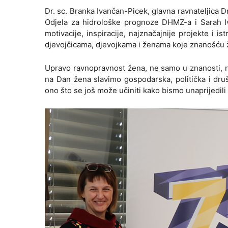
Dr. sc. Branka Ivančan-Picek, glavna ravnateljica D
Odjela za hidrološke prognoze DHMZ-a i Sarah I
motivacije, inspiracije, najznačajnije projekte i
djevojčicama, djevojkama i ženama koje znanošću žel
Upravo ravnopravnost žena, ne samo u znanosti, n
na Dan žena slavimo gospodarska, politička i dru
ono što se još može učiniti kako bismo unaprijedil