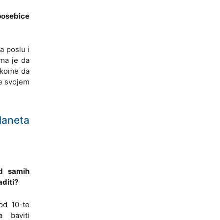
posebice
a poslu i
ama je da
nikome da
že svojem
laneta
od samih
aditi?
od 10-te
 baviti