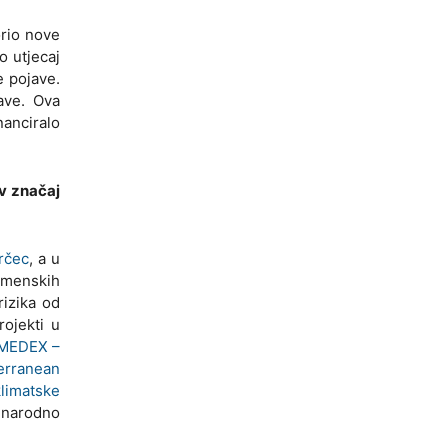
orio nove
o utjecaj
e pojave.
jave. Ova
nanciralo
ov značaj
rčec
, a u
remenskih
rizika od
ojekti u
MEDEX –
erranean
limatske
đunarodno