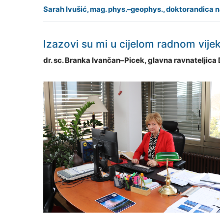
Sarah Ivušić, mag. phys.–geophys., doktorandica
Izazovi su mi u cijelom radnom vijeku
dr. sc. Branka Ivančan–Picek, glavna ravnatelji