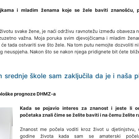
vojkama i mladim ženama koje se žele baviti znanošću, 
 životu svake žene, je naći održivu ravnotežu između obaveza n
e izuzetno važna. Moja poruka svim djevojčicama i mladim žen
 će tada ostvariti sve što žele. Na tom putu nemojte dozvoliti 
og neuspjeha. Nakon što se nakon njega pridignete bit ćete bli
 srednje škole sam zaključila da je i naša p
idrološke prognoze DHMZ-a
Kada se pojavio interes za znanost i jeste li 
početaka znali čime se želite baviti i na čemu želite r
Znanost me počela voditi kroz život u djetinjstvu, 
godine života kada sam se amaterski počela