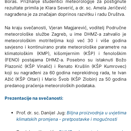
Boras. Priznanje studentici meteorologije za postignute
rezultate primila je Klara Severić, a dr. sc. Amela Jeričević
nagrađena je za značajan doprinos razvitku i radu Društva.
Na kraju svečanosti, Vjeran Magjarević, voditelj Područne
meteorološke službe Zagreb, u ime DHMZ-a zahvalio je
meteorološkim motriteljima koji već 30 i više godina
savjesno i kontinuirano prate meteorološke parametre na
klimatološkim (KMP), kišomjernim (KŠP) i fenološkim
(FENO) postajama DHMZ-a. Posebno su istaknuti Božo
Plazonić (KŠP Vinalić) i Renato Krušlin (KŠP Kumrovec)
koji su nagrađeni za 60 godina neprekidnog rada, te Ivan
Ažić (KŠP Oltari) i Mario Švob (KŠP Zlobin) za 50 godina
predanog praćenja meteoroloških podataka.
Prezentacije na svečanosti:
Prof. dr. sc. Danijel Jug:
Biljna proizvodnja u uvjetima
klimatskih promjena - pretpostavke i mogućnosti