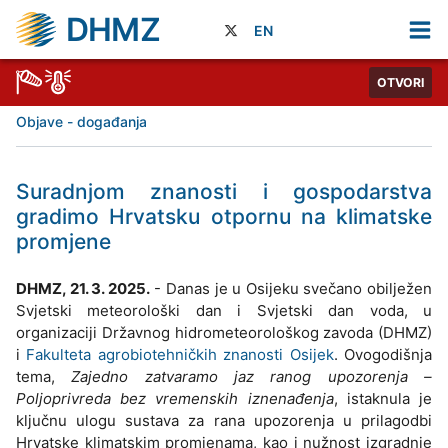
DHMZ
EN
OTVORI
Objave - događanja
Suradnjom znanosti i gospodarstva
gradimo Hrvatsku otpornu na klimatske
promjene
DHMZ, 21. 3. 2025.
- Danas je u Osijeku svečano obilježen
Svjetski meteorološki dan i Svjetski dan voda, u
organizaciji Državnog hidrometeorološkog zavoda (DHMZ)
i
Fakulteta agrobiotehničkih znanosti Osijek
. Ovogodišnja
tema,
Zajedno zatvaramo jaz ranog upozorenja –
Poljoprivreda bez vremenskih iznenađenja
, istaknula je
ključnu ulogu sustava za rana upozorenja u prilagodbi
Hrvatske klimatskim promjenama, kao i nužnost izgradnje