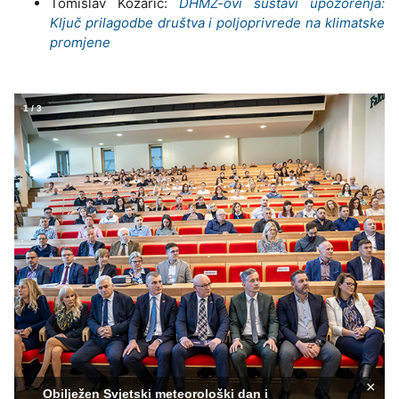
Tomislav Kozarić:
DHMZ-ovi sustavi upozorenja:
Ključ prilagodbe društva i poljoprivrede na klimatske
promjene
1
/
3
×
Obilježen Svjetski meteorološki dan i