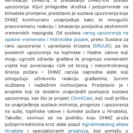
verifikaciju DHMZ-a, u predavanju
DHMZ-ovi sustavi
upozorenja: Ključ prilagodbe društva i poljoprivrede na
klimatske promjene
, predstavio je sustave upozorenja koje
DHMZ kontinuirano unaprjeđuje kako bi omogućio
pravovremenu reakciju i smanjenje posljedica ekstremnih
vremenskih nepogoda. Od sustava
ranog upozorenja na
opasne vremenske i hidrološke pojave
, preko Sustava za
rano upozorenje i upravljanje krizama (
SRUUK
), pa do
posebnih upozorenja na toplinske i hladne valove koji
mogu ugroziti zdravlje građana te prognoza vremenskih
uvjeta koji povećavaju rizik od brzog i nekontroliranog
širenja požara – DHMZ razvija napredne alate koji
omogućuju učinkovitu reakciju građanima, žurnim
službama i nadležnim institucijama. Predstavio je i
projekte koji će dodatno unaprijediti postojeće sustave
upozorenja, kao što je projekt
Clim4Cast
, koji nudi priliku
za unaprjeđenje sustava motrenja, prognoze i upozorenja
na suše, toplinske valove i šumske požare u Hrvatskoj.
Također, osvrnuo se na podršku koju DHMZ pruža
poljoprivrednicima kroz alate poput
Agroklimatskog atlasa
Hrvatske
i specijaliziranih
prognoza
, koji pomažu u