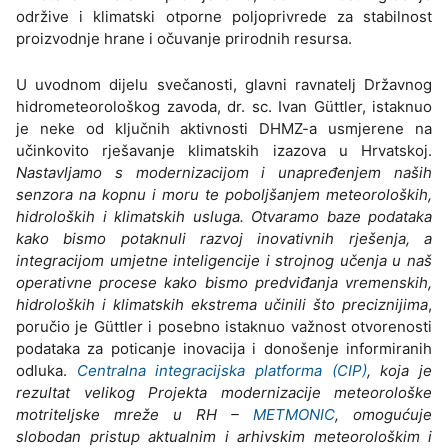
održive i klimatski otporne poljoprivrede za stabilnost
proizvodnje hrane i očuvanje prirodnih resursa.
U uvodnom dijelu svečanosti, glavni ravnatelj Državnog
hidrometeorološkog zavoda, dr. sc. Ivan Güttler, istaknuo
je neke od ključnih aktivnosti DHMZ-a usmjerene na
učinkovito rješavanje klimatskih izazova u Hrvatskoj.
Nastavljamo s modernizacijom i unapređenjem naših
senzora na kopnu i moru te poboljšanjem meteoroloških,
hidroloških i klimatskih usluga. Otvaramo baze podataka
kako bismo potaknuli razvoj inovativnih rješenja, a
integracijom umjetne inteligencije i strojnog učenja u naš
operativne procese kako bismo predviđanja vremenskih,
hidroloških i klimatskih ekstrema učinili što preciznijima
,
poručio je Güttler i posebno istaknuo važnost otvorenosti
podataka za poticanje inovacija i donošenje informiranih
odluka.
Centralna integracijska platforma (CIP)
, koja je
rezultat velikog Projekta modernizacije meteorološke
motriteljske mreže u RH –
METMONIC
, omogućuje
slobodan pristup aktualnim i arhivskim meteorološkim i