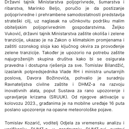
Državni tajnik Ministarstva poljoprivrede, šumarstva i
ribarstva, Marinko Beljo, poručio je da postizanje
poljoprivredne i prehrambene samodostatnosti predstavlja
strateški cilj, uz naglasak na učinkovitu podršku malim
obiteljskim poljoprivrednim gospodarstvima. Željko
Vuković, državni tajnik Ministarstva zaštite okoliša i zelene
tranzicije, ukazao je na Zakon o klimatskim promjenama i
zaštiti ozonskog sloja kao ključnog okvira za provođenje
zelene tranzicije. Također je upozorio na potrebu zaštite
najugroženijih skupina društva kako bi se osigurala
pravedna i dostupna rješenja za sve. Tomislav Bilandžić,
izaslanik potpredsjednika Vlade RH i ministra unutarnjih
poslova, Davora Božinovića, pohvalio je suradnju
Ravnateljstva civilne zaštite i DHMZ-a na razvoju
inovativnih alata, poput Sustava za rano upozorenje i
upravljanje krizama (SRUUK). Od njegove aktivacije u
kolovozu 2023., građanima je na mobilne uređaje 16 puta
poslano upozorenje na opasne meteorološke pojave.
Tomislav Kozarić, voditelj Odjela za vremensku analizu i