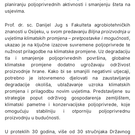
planiranju poljoprivrednih aktivnosti i smanjenju šteta na
usjevima.
Prof. dr. sc. Danijel Jug s Fakulteta agrobiotehničkih
znanosti u Osijeku, u svom predavanju
Biljna proizvodnja u
uvjetima klimatskih promjena – pretpostavke i mogućnosti
,
ukazao je na ključne izazove suvremene poljoprivrede te
nužnost prilagodbe na klimatske promjene. Uz degradaciju
tla i smanjenje poljoprivrednih površina, globalne
klimatske promjene dodatno ugrožavaju održivost
proizvodnje hrane. Kako bi se smanjili negativni utjecaji,
potrebno je istovremeno djelovati na zaustavljanje
degradacije okoliša, ublažavanje uzroka klimatskih
promjena i prilagodbu novim uvjetima. Predstavljene su
strategije poput održivog gospodarenja zemljištem,
klimatski pametne i konzervacijske poljoprivrede, koje
omogućuju stabilniju i otporniju poljoprivrednu
proizvodnju u budućnosti.
U proteklih 30 godina, više od 30 stručnjaka Državnog