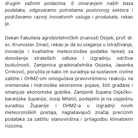
drugim važnim podacima. S otvaranjem naših baza
podataka, odgovaramo potrebama poslovnog sektora i
podržavamo razvoj inovativnih usluga i produkata
, rekao
je.
Dekan Fakulteta agrobiotehničkih znanosti Osijek, prof. dr.
sc. Krunoslav Zmaić, rekao je da su ulaganja u istraživanje,
inovacije i kvalitetne meteorološke podatke temelj za
donošenje strateških odluka i izgradnju održive
budućnosti. Zamjenica gradonačelnika Osijeka, Jasenka
Crnković, poručila je kako im suradnja sa sustavom civilne
zaštite i DHMZ-om omogućava pravovremenu reakciju na
vremenske i hidrološke ekstremne pojave, štiti građane i
smanjuje ekonomske gubitke. Zamjenik župana Osječko-
baranjske županije, Josip Miletić, podsjetio je na uspješnu
suradnju Županije i DHMZ-a u izgradnji novih
meteoroloških postaja, naglašavajući značaj preciznih
podataka za zaštitu stanovništva i prilagodbu klimatskim
rizicima.