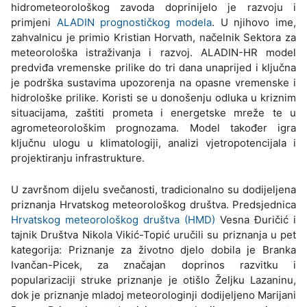
hidrometeorološkog zavoda doprinijelo je razvoju i
primjeni
ALADIN prognostičkog modela
. U njihovo ime,
zahvalnicu je primio Kristian Horvath, načelnik Sektora za
meteorološka istraživanja i razvoj. ALADIN-HR model
predviđa vremenske prilike do tri dana unaprijed i ključna
je podrška sustavima upozorenja na opasne vremenske i
hidrološke prilike. Koristi se u donošenju odluka u kriznim
situacijama, zaštiti prometa i energetske mreže te u
agrometeorološkim prognozama. Model također igra
ključnu ulogu u klimatologiji, analizi vjetropotencijala i
projektiranju infrastrukture.
U završnom dijelu svečanosti, tradicionalno su dodijeljena
priznanja Hrvatskog meteorološkog društva. Predsjednica
Hrvatskog meteorološkog društva (HMD)
Vesna Đuričić i
tajnik Društva Nikola Vikić-Topić uručili su priznanja u pet
kategorija: Priznanje za životno djelo dobila je Branka
Ivančan-Picek, za značajan doprinos razvitku i
popularizaciji struke priznanje je otišlo Željku Lazaninu,
dok je priznanje mladoj meteorologinji dodijeljeno Marijani