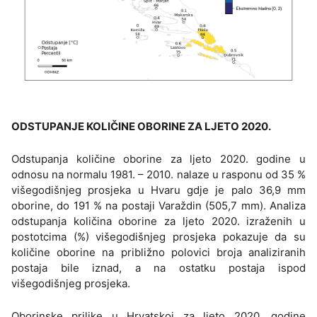
ODSTUPANJE KOLIČINE OBORINE ZA LJETO 2020.
Odstupanja količine oborine za ljeto 2020. godine u
odnosu na normalu 1981. – 2010. nalaze u rasponu od 35 %
višegodišnjeg prosjeka u Hvaru gdje je palo 36,9 mm
oborine, do 191 % na postaji Varaždin (505,7 mm). Analiza
odstupanja količina oborine za ljeto 2020. izraženih u
postotcima (%) višegodišnjeg prosjeka pokazuje da su
količine oborine na približno polovici broja analiziranih
postaja bile iznad, a na ostatku postaja ispod
višegodišnjeg prosjeka.
Oborinske prilike u Hrvatskoj za ljeto 2020. godine