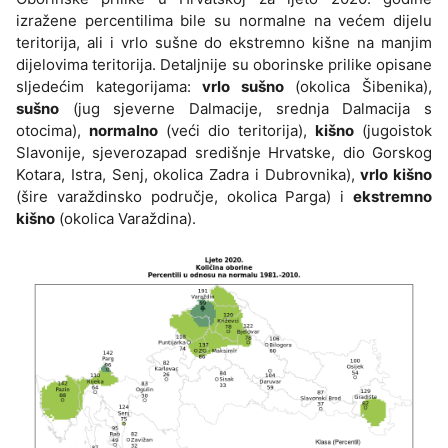
izražene percentilima bile su normalne na većem dijelu
teritorija, ali i vrlo sušne do ekstremno kišne na manjim
dijelovima teritorija. Detaljnije su oborinske prilike opisane
sljedećim kategorijama:
vrlo sušno
(okolica Šibenika),
sušno
(jug sjeverne Dalmacije, srednja Dalmacija s
otocima),
normalno
(veći dio teritorija),
kišno
(jugoistok
Slavonije, sjeverozapad središnje Hrvatske, dio Gorskog
Kotara, Istra, Senj, okolica Zadra i Dubrovnika),
vrlo kišno
(šire varaždinsko područje, okolica Parga) i
ekstremno
kišno
(okolica Varaždina).