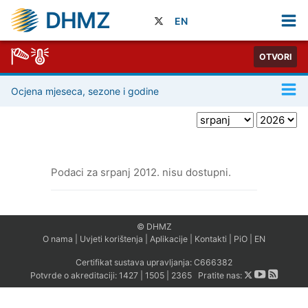
DHMZ
EN
OTVORI
Ocjena mjeseca, sezone i godine
Podaci za srpanj 2012. nisu dostupni.
© DHMZ
O nama
|
Uvjeti korištenja
|
Aplikacije
|
Kontakti
|
PiO
|
EN
Certifikat sustava upravljanja:
C666382
Potvrde o akreditaciji:
1427
|
1505
|
2365
Pratite nas: