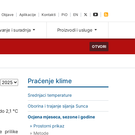
Objave
Aplikacije
Kontakti
PiO
EN
ivanje i suradnja
Proizvodi i usluge
OTVORI
Praćenje klime
Srednjaci temperature
Oborina i trajanje sijanja Sunca
do 2,1 °C
Ocjena mjeseca, sezone i godine
» Prostorni prikaz
 prilike
» Metode