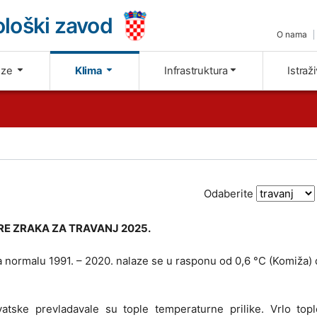
loški zavod
O nama
oze
Klima
Infrastruktura
Istraž
Odaberite
E ZRAKA ZA TRAVANJ 2025.
normalu 1991. – 2020. nalaze se u rasponu od 0,6 °C (Komiža) 
atske prevladavale su tople temperaturne prilike. Vrlo tople