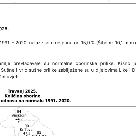
025.
1991. – 2020. nalaze se u rasponu od 15,9 % (Šibenik 10,1 mm)
emlje prevladavale su normalne oborinske prilike. Kišno j
o. Sušne i vrlo sušne prilike zabilježene su u dijelovima Like i D
ni uvjeti.