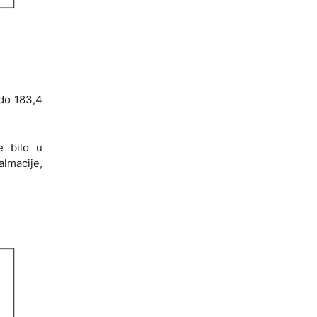
 do 183,4
e bilo u
almacije,