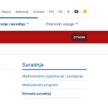
Objave
Aplikacije
Kontakti
PiO
EN
vanje i suradnja
Proizvodi i usluge
OTVORI
Suradnja
Međunarodne organizacije i asocijacije
Međunarodni programi
Domaća suradnja