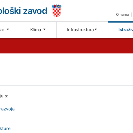
loški zavod
O nama
oze
Klima
Infrastruktura
Istraži
e s:
razvoja
ukture