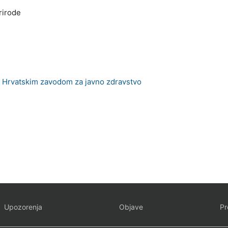
rirode
s
Hrvatskim zavodom za javno zdravstvo
Upozorenja
Objave
Pr