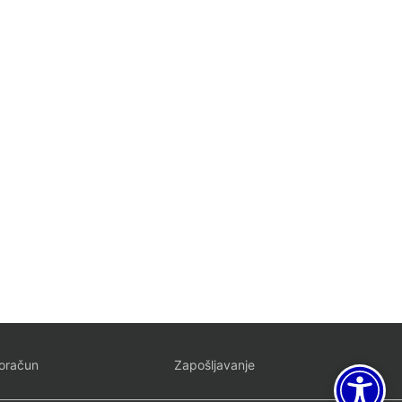
oračun
Zapošljavanje